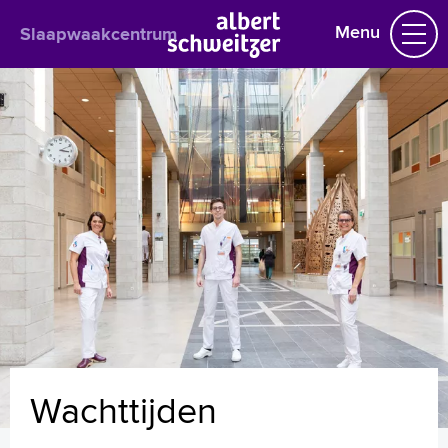
Menu
Slaapwaakcentrum
Slaapwaakcentrum
Praktische informatie
Het behandelteam
Onderzoek en behandeling
Download onze app
Uw dossier inzien?
Contact
Wachttijden
Folders
Handige links
Wachttijden
Homepage