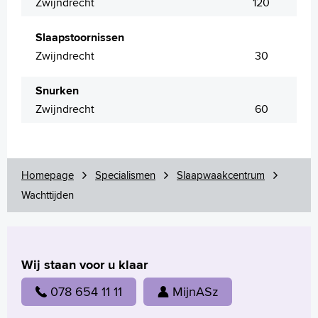
Zwijndrecht
120
English
Slaapstoornissen
Français
Zwijndrecht
30
Polski
Türkçe
Snurken
Arabisch
Zwijndrecht
60
Homepage
Specialismen
Slaapwaakcentrum
Wachttijden
Wij staan voor u klaar
078 654 11 11
MijnASz