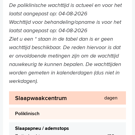
Praktische informatie
De poliklinische wachttijd is actueel en voor het
Specialismen
laatst aangepast op: 04-08-2026
Werken en leren
Wachttijd voor behandeling/opname is voor het
Medewerkers
laatst aangepast op: 04-08-2026
Contact
Ziet u een * staan in de tabel dan is er geen
wachttijd beschikbaar. De reden hiervoor is dat
MijnASz
er onvoldoende metingen zijn om de wachttijd
nauwkeurig te kunnen bepalen. De wachttijden
worden gemeten in kalenderdagen (dus niet in
werkdagen).
Verwijzers
Wetenschappelijk onderzoek
Slaapwaakcentrum
dagen
+
Tekstgrootte A
Poliklinisch
Voorleesfunctie
Language
Slaapapneu / ademstops
Zoeken