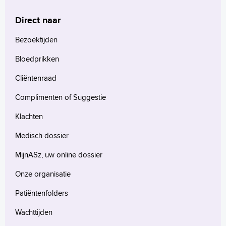
Direct naar
Homepage
Bezoektijden
Praktische informatie
Bloedprikken
Specialismen
Werken en leren
Cliëntenraad
Medewerkers
Complimenten of Suggestie
Contact
Klachten
MijnASz
Medisch dossier
MijnASz, uw online dossier
Onze organisatie
Verwijzers
Patiëntenfolders
Wetenschappelijk onderzoek
Wachttijden
+
Tekstgrootte A