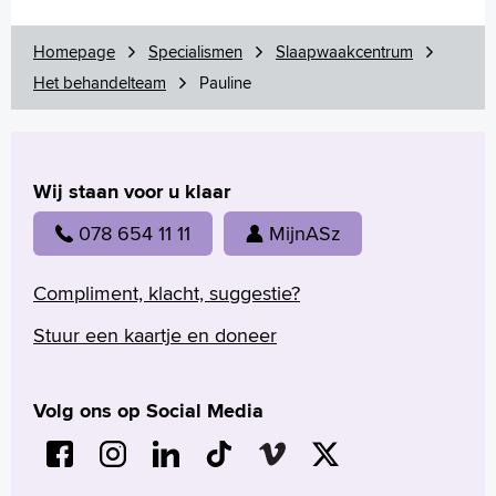
Annelotte
Annemieke
Homepage
Specialismen
Slaapwaakcentrum
Pauline
Het behandelteam
Pauline
Arco
Marcella
Esther
Dian
Wij staan voor u klaar
Anette
Lis
078 654 11 11
MijnASz
Esra
Irene
Compliment, klacht, suggestie?
Onderzoek en behandeling
Stuur een kaartje en doneer
Download onze app
Uw dossier inzien?
Contact
Volg ons op Social Media
Wachttijden
Folders
Handige links