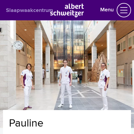
Menu
Slaapwaakcentrum
Slaapwaakcentrum
Praktische informatie
Het behandelteam
W.J.B. (Wouter) Blox
A.J.G. (Alexia) Magro-Meli
V.H. (Virginie) Meuleman-van Waning
A.D. (Anouk) Rozeman
J.C. (Christine) Verboon
M.O.W. (Mark) Friebel
C.H.M. (Cathelijne) Verhoeven – van Wettum
A. (Anneleen) van Nieuwenhuijzen
G.M. (Gabriël) Eshuis
Pauline
Koen
Winnie