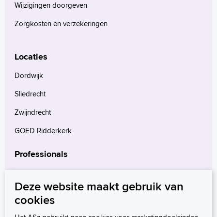
Wijzigingen doorgeven
Voorleesfunctie
Zorgkosten en verzekeringen
Language
Zoeken
Locaties
English
Français
Dordwijk
Polski
Sliedrecht
Türkçe
Zwijndrecht
Arabisch
GOED Ridderkerk
Professionals
Verwijzers
Deze website maakt gebruik van
Wetenschappelijk onderzoek
cookies
mProve. Verder in zorg.