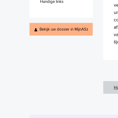
Handige links
v
u
co
a
Bekijk uw dossier in MijnASz
v
ti
H