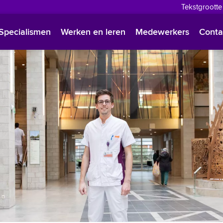
Tekstgrootte
English
Specialismen
Werken en leren
Medewerkers
Conta
Françai
Polski
Türkçe
Arabisc