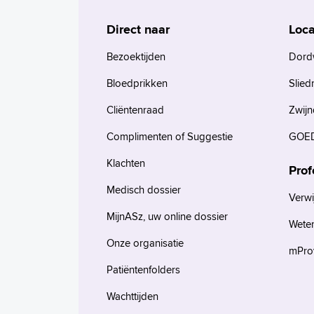
Direct naar
Loca
Bezoektijden
Dord
Bloedprikken
Slied
Cliëntenraad
Zwijn
Complimenten of Suggestie
GOED
Klachten
Prof
Medisch dossier
Verwi
MijnASz, uw online dossier
Wete
Onze organisatie
mProv
Patiëntenfolders
Wachttijden