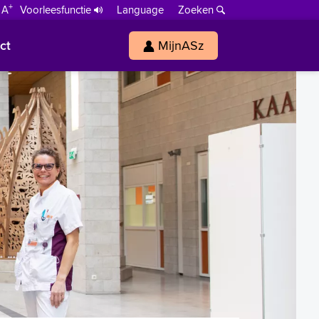
+
 A
Voorleesfunctie
Language
Zoeken
ct
MijnASz
s
h