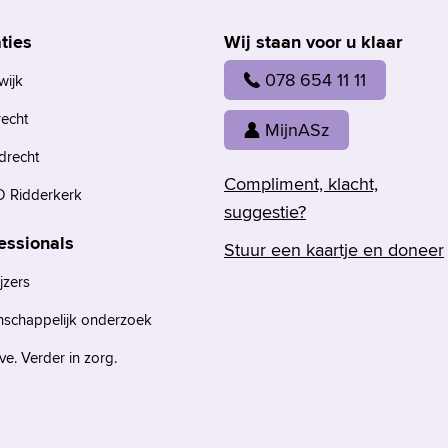
ties
Wij staan voor u klaar
078 654 11 11
wijk
recht
MijnASz
drecht
Compliment, klacht,
 Ridderkerk
suggestie?
essionals
Stuur een kaartje en doneer
jzers
nschappelijk onderzoek
e. Verder in zorg.