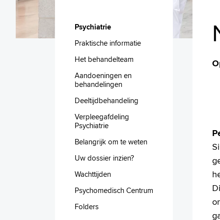
Psychiatrie
Praktische informatie
Het behandelteam
O
Aandoeningen en
behandelingen
Deeltijdbehandeling
Verpleegafdeling
Psychiatrie
P
Belangrijk om te weten
Si
Uw dossier inzien?
ge
h
Wachttijden
D
Psychomedisch Centrum
on
Folders
g