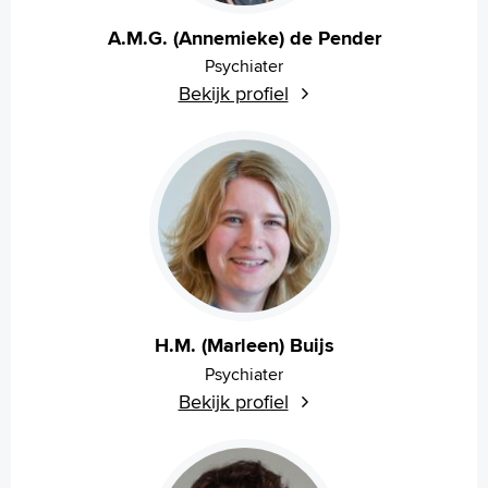
Language
Zoeken
A.M.G. (Annemieke) de Pender
Psychiater
English
Bekijk profiel
Français
Polski
Türkçe
Arabisch
H.M. (Marleen) Buijs
Psychiater
Bekijk profiel