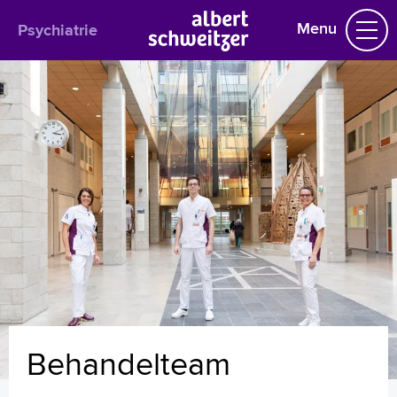
Menu
Psychiatrie
Psychiatrie
Praktische informatie
Het behandelteam
Aandoeningen en behandelingen
Deeltijdbehandeling
Verpleegafdeling Psychiatrie
Belangrijk om te weten
Uw dossier inzien?
Wachttijden
Psychomedisch Centrum
Folders
Handige links
Behandelteam