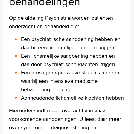
behandelingen
Psychomedisch Centrum
Folders
Op de afdeling Psychiatrie worden patiënten
Handige links
onderzocht en behandeld die:
Een psychiatrische aandoening hebben en
Homepage
daarbij een lichamelijk probleem krijgen
Praktische informatie
Een lichamelijke aandoening hebben en
Specialismen
daardoor psychiatrische klachten krijgen
Werken en leren
Een ernstige depressieve stoornis hebben,
Medewerkers
waarbij een intensieve medische
Contact
behandeling nodig is
Aanhoudende lichamelijke klachten hebben
MijnASz
Hieronder vindt u een overzicht van vaak
voorkomende aandoeningen. U leest daar meer
over symptomen, diagnosestelling en