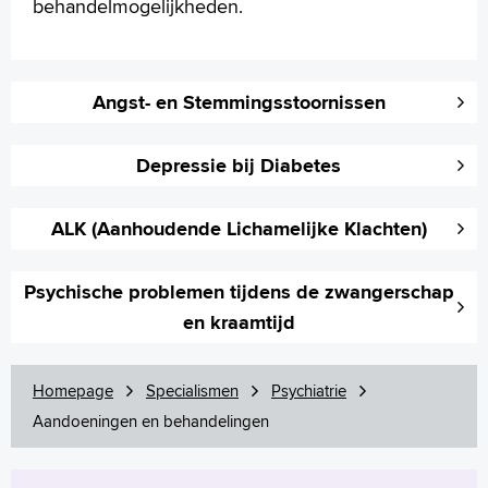
behandelmogelijkheden.
Verwijzers
Wetenschappelijk onderzoek
+
Tekstgrootte A
Angst- en Stemmingsstoornissen
Voorleesfunctie
Language
Depressie bij Diabetes
Zoeken
ALK (Aanhoudende Lichamelijke Klachten)
English
Français
Psychische problemen tijdens de zwangerschap
Polski
Türkçe
en kraamtijd
Arabisch
Homepage
Specialismen
Psychiatrie
Aandoeningen en behandelingen