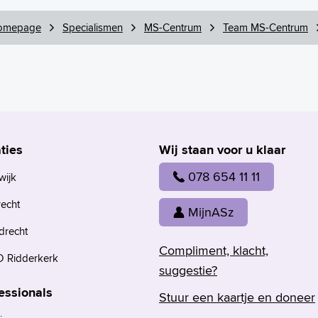
omepage
Specialismen
MS-Centrum
Team MS-Centrum
ties
Wij staan voor u klaar
078 654 11 11
wijk
recht
MijnASz
drecht
Compliment, klacht,
 Ridderkerk
suggestie?
essionals
Stuur een kaartje en doneer