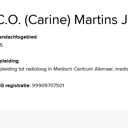
C.O. (Carine) Martins 
andachtsgebied
S
pleiding
pleiding tot radioloog in Medisch Centrum Alkmaar, me
G registratie
: 99909707501