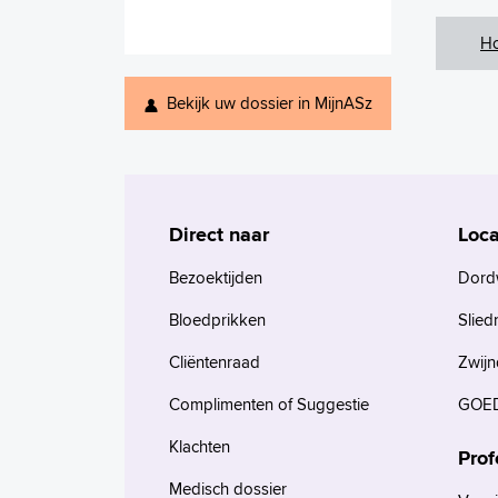
H
Bekijk uw dossier in MijnASz
Direct naar
Loca
Bezoektijden
Dord
Bloedprikken
Slied
Cliëntenraad
Zwijn
Complimenten of Suggestie
GOED
Klachten
Prof
Medisch dossier