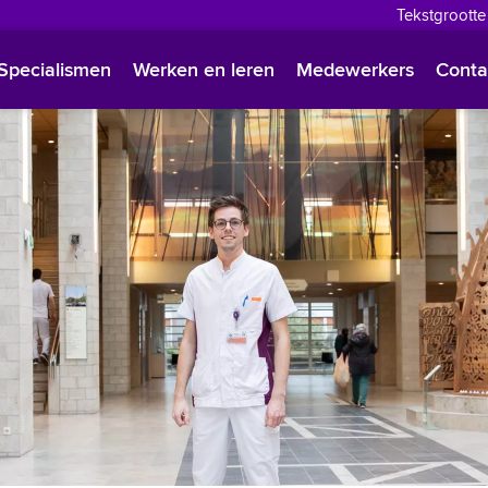
Tekstgrootte
English
Specialismen
Werken en leren
Medewerkers
Conta
Françai
Polski
Türkçe
Arabisc