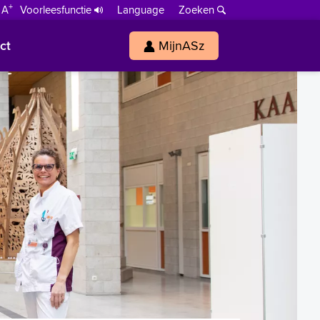
+
 A
Voorleesfunctie
Language
Zoeken
ct
MijnASz
s
h