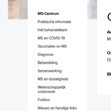
MS-Centrum
Praktische informatie
Het behandelteam
A
MS en COVID-19
M
Vaccinaties en MS
O
Diagnose
O
Behandeling
Samenwerking
BI
MS en duizeligheid
Wetenschappelijk
onderzoek
Folders
Nieuws en handige links