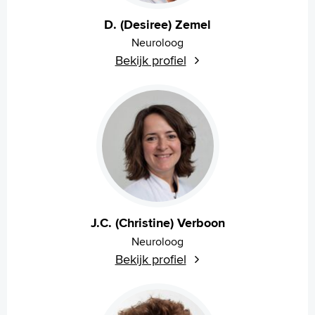
Language
Zoeken
D. (Desiree) Zemel
Neuroloog
English
Bekijk profiel
Français
Polski
Türkçe
Arabisch
J.C. (Christine) Verboon
Neuroloog
Bekijk profiel