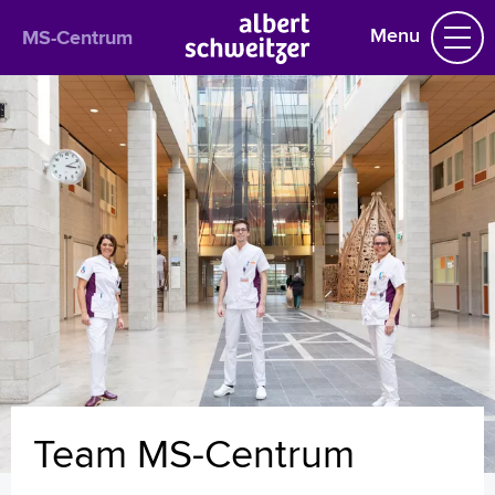
Menu
MS-Centrum
MS-Centrum
Praktische informatie
Het behandelteam
MS en COVID-19
Vaccinaties en MS
Diagnose
Behandeling
Samenwerking
MS en duizeligheid
Wetenschappelijk onderzoek
Folders
Nieuws en handige links
Team MS-Centrum