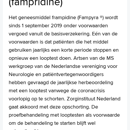
(fampridine)
Vergoeding Fampyra (fampridine)
Handige links
Partners van MS-patiënten zetten eigen netwerk op voor
Het geneesmiddel frampidine (Fampyra ®) wordt
steun en informatie
sinds 1 september 2019 onder voorwaarden
vergoed vanuit de basisverzekering. Eén van de
voorwaarden is dat patiënten die het middel
gebruiken jaarlijks een korte periode stoppen en
Homepage
opnieuw een looptest doen. Artsen van de MS
Praktische informatie
werkgroep van de Nederlandse vereniging voor
Specialismen
Neurologie en patiëntvertegenwoordigers
Werken en leren
hebben gevraagd de jaarlijkse herbeoordeling
Medewerkers
met een looptest vanwege de coronacrisis
Contact
voorlopig op te schorten. Zorginstituut Nederland
MijnASz
gaat akkoord met deze opschorting. De
proefbehandeling met looptesten als voorwaarde
om de behandeling te starten blijft wel