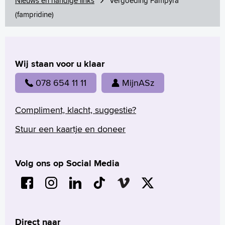
Nieuws en handige links
Vergoeding Fampyra
(fampridine)
Wij staan voor u klaar
078 654 11 11
MijnASz
Compliment, klacht, suggestie?
Stuur een kaartje en doneer
Volg ons op Social Media
Direct naar