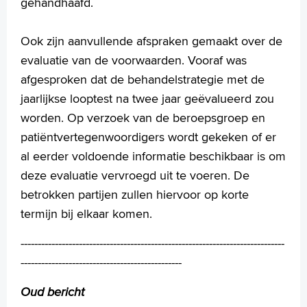
gehandhaafd.
Verwijzers
Ook zijn aanvullende afspraken gemaakt over de
Wetenschappelijk onderzoek
evaluatie van de voorwaarden. Vooraf was
+
Tekstgrootte A
afgesproken dat de behandelstrategie met de
Voorleesfunctie
jaarlijkse looptest na twee jaar geëvalueerd zou
Language
worden. Op verzoek van de beroepsgroep en
Zoeken
patiëntvertegenwoordigers wordt gekeken of er
al eerder voldoende informatie beschikbaar is om
English
deze evaluatie vervroegd uit te voeren. De
Français
betrokken partijen zullen hiervoor op korte
Polski
termijn bij elkaar komen.
Türkçe
Arabisch
-----------------------------------------------------------------------------
-----------------------------------------------
Oud bericht