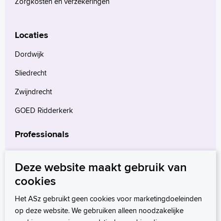
Zorgkosten en verzekeringen
Locaties
Dordwijk
Sliedrecht
Zwijndrecht
GOED Ridderkerk
Professionals
Verwijzers
Deze website maakt gebruik van
Wetenschappelijk onderzoek
cookies
mProve. Verder in zorg.
Het ASz gebruikt geen cookies voor marketingdoeleinden
op deze website. We gebruiken alleen noodzakelijke