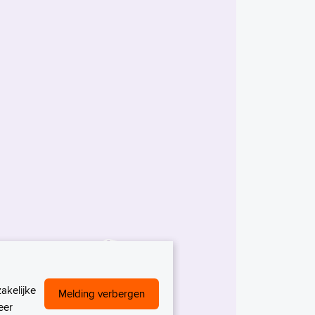
akelijke
Melding verbergen
eer