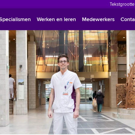
Tekstgrootte
English
Specialismen
Werken en leren
Medewerkers
Conta
Françai
Polski
Türkçe
Arabisc