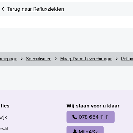
Terug naar Refluxziekten
omepage
Specialismen
Maag-Darm-Leverchirurgie
Reflux
ties
Wij staan voor u klaar
078 654 11 11
wijk
recht
MijnASz