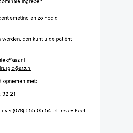
bdominale ingrepen
dantiemeting en zo nodig
 worden, dan kunt u de patiënt
niek@asz.nl
irurgie@asz.nl
act opnemen met:
2 32 21
n via (078) 655 05 54 of Lesley Koet