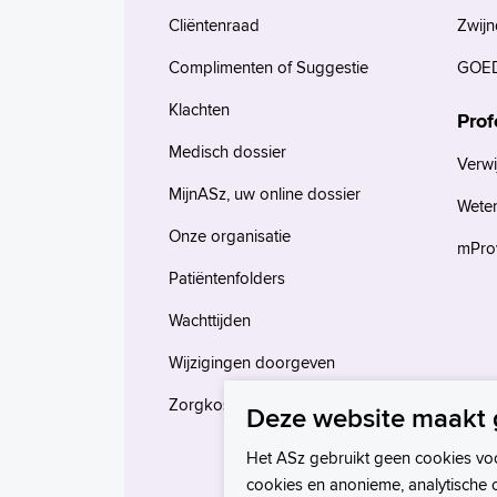
Cliëntenraad
Zwijn
Complimenten of Suggestie
GOED
Klachten
Prof
Medisch dossier
Verwi
MijnASz, uw online dossier
Wete
Onze organisatie
mProv
Patiëntenfolders
Wachttijden
Wijzigingen doorgeven
Zorgkosten en verzekeringen
Deze website maakt 
Het ASz gebruikt geen cookies vo
cookies en anonieme, analytische 