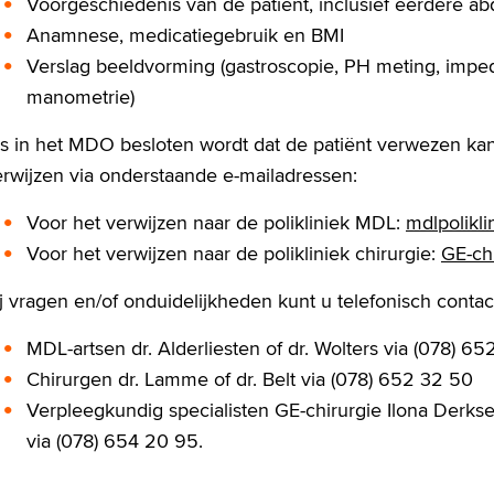
Voorgeschiedenis van de patiënt, inclusief eerdere a
Anamnese, medicatiegebruik en BMI
Verslag beeldvorming (gastroscopie, PH meting, impe
manometrie)
ls in het MDO besloten wordt dat de patiënt verwezen kan
erwijzen via onderstaande e-mailadressen:
Voor het verwijzen naar de polikliniek MDL:
mdlpolikli
Voor het verwijzen naar de polikliniek chirurgie:
GE-ch
ij vragen en/of onduidelijkheden kunt u telefonisch cont
MDL-artsen dr. Alderliesten of dr. Wolters via (078) 65
Chirurgen dr. Lamme of dr. Belt via (078) 652 32 50
Verpleegkundig specialisten GE-chirurgie Ilona Derkse
via (078) 654 20 95.