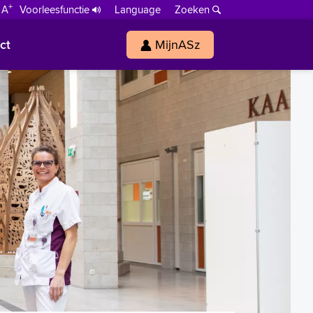
+
 A
Voorleesfunctie
Language
Zoeken
ct
MijnASz
s
h