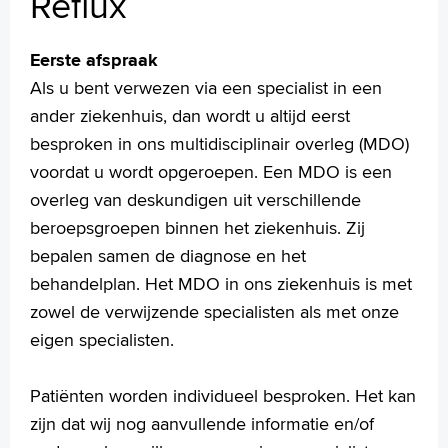
Reflux
Medewerkers
Contact
Eerste afspraak
MijnASz
Als u bent verwezen via een specialist in een
ander ziekenhuis, dan wordt u altijd eerst
besproken in ons multidisciplinair overleg (MDO)
voordat u wordt opgeroepen. Een MDO is een
overleg van deskundigen uit verschillende
Verwijzers
beroepsgroepen binnen het ziekenhuis. Zij
Wetenschappelijk onderzoek
bepalen samen de diagnose en het
+
Tekstgrootte A
behandelplan. Het MDO in ons ziekenhuis is met
Voorleesfunctie
zowel de verwijzende specialisten als met onze
Language
eigen specialisten.
Zoeken
Patiënten worden individueel besproken. Het kan
English
zijn dat wij nog aanvullende informatie en/of
Français