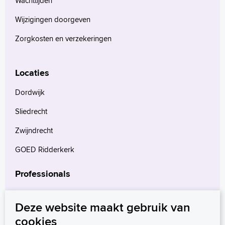
Wachttijden
Wijzigingen doorgeven
Verwijzers
Zorgkosten en verzekeringen
Wetenschappelijk onderzoek
+
Tekstgrootte A
Locaties
Voorleesfunctie
Dordwijk
Language
Sliedrecht
Zoeken
Zwijndrecht
English
Français
GOED Ridderkerk
Polski
Professionals
Türkçe
Arabisch
Verwijzers
Deze website maakt gebruik van
Wetenschappelijk onderzoek
cookies