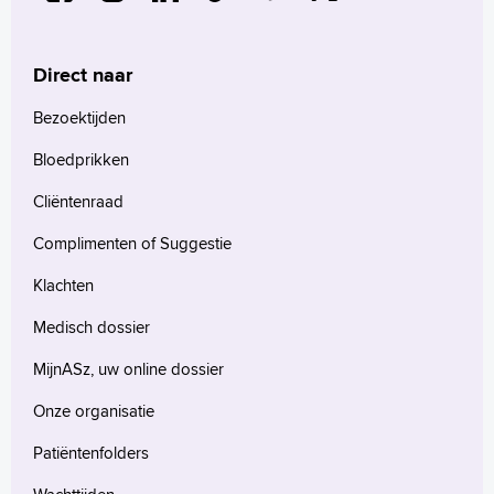
Thuismonitoring van de bloeddruk
Wetenschappelijk onderzoek
Uw dossier inzien?
Direct naar
Wachttijden
Folders
Bezoektijden
Handige links
Bloedprikken
Cliëntenraad
Homepage
Complimenten of Suggestie
Praktische informatie
Klachten
Specialismen
Werken en leren
Medisch dossier
Medewerkers
MijnASz, uw online dossier
Contact
Onze organisatie
MijnASz
Patiëntenfolders