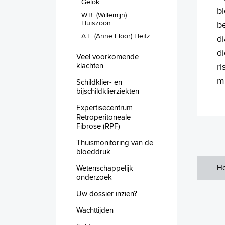
Gelok
b
W.B. (Willemijn)
Huiszoon
b
A.F. (Anne Floor) Heitz
di
di
Veel voorkomende
klachten
r
mi
Schildklier- en
bijschildklierziekten
Expertisecentrum
Retroperitoneale
Fibrose (RPF)
Thuismonitoring van de
bloeddruk
H
Wetenschappelijk
onderzoek
Uw dossier inzien?
Wachttijden