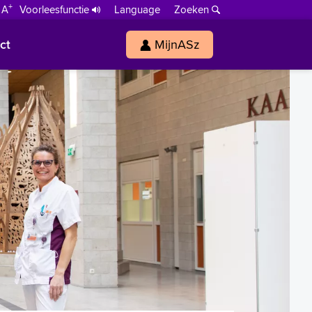
+
 A
Voorleesfunctie
Language
Zoeken
ct
MijnASz
s
h