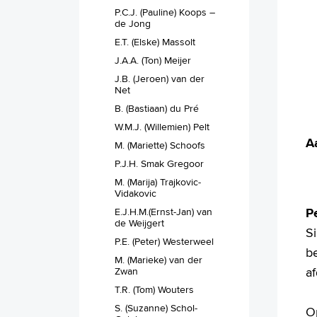
P.C.J. (Pauline) Koops –
de Jong
E.T. (Elske) Massolt
J.A.A. (Ton) Meijer
J.B. (Jeroen) van der
Net
B. (Bastiaan) du Pré
W.M.J. (Willemien) Pelt
A
M. (Mariette) Schoofs
P.J.H. Smak Gregoor
M. (Marija) Trajkovic-
Vidakovic
P
E.J.H.M.(Ernst-Jan) van
de Weijgert
S
P.E. (Peter) Westerweel
be
M. (Marieke) van der
a
Zwan
T.R. (Tom) Wouters
S. (Suzanne) Schol-
O