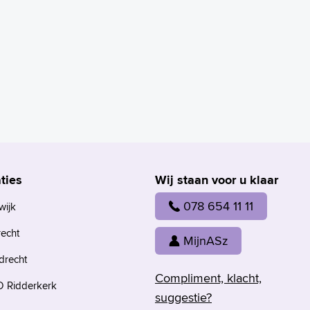
ties
Wij staan voor u klaar
078 654 11 11
wijk
recht
MijnASz
drecht
Compliment, klacht,
 Ridderkerk
suggestie?