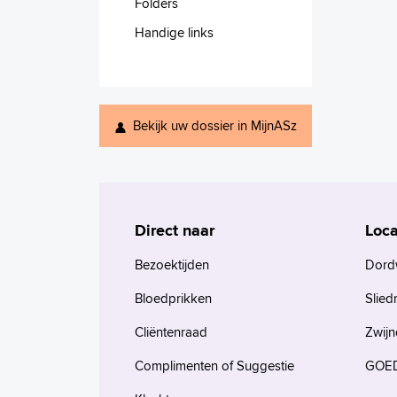
Folders
Handige links
Bekijk uw dossier in MijnASz
Direct naar
Loca
Bezoektijden
Dord
Bloedprikken
Slied
Cliëntenraad
Zwijn
Complimenten of Suggestie
GOED