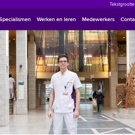
Tekstgrootte
English
Specialismen
Werken en leren
Medewerkers
Conta
Françai
Polski
Türkçe
Arabisc