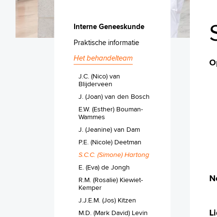
Interne Geneeskunde
Praktische informatie
Het behandelteam
O
J.C. (Nico) van
Blijderveen
J. (Joan) van den Bosch
E.W. (Esther) Bouman-
Wammes
J. (Jeanine) van Dam
P.E. (Nicole) Deetman
S.C.C. (Simone) Hartong
E. (Eva) de Jongh
N
R.M. (Rosalie) Kiewiet-
Kemper
J.J.E.M. (Jos) Kitzen
L
M.D. (Mark David) Levin