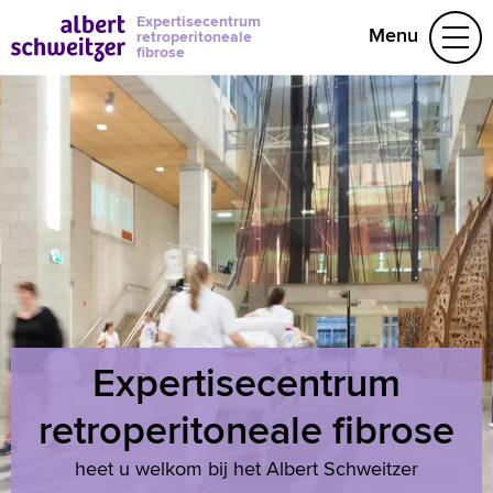
Expertisecentrum
Menu
retroperitoneale
fibrose
Over RPF
Behandelteam
Folders
(078) 654 1 061
Naar home asz.nl
Expertisecentrum
retroperitoneale fibrose
heet u welkom bij het Albert Schweitzer