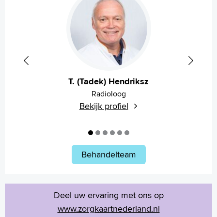
T. (Tadek) Hendriksz
Radioloog
Bekijk profiel
Behandelteam
Deel uw ervaring met ons op
www.zorgkaartnederland.nl