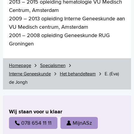
2013 – 2015 opleiding hematologie VU Medisch
Centrum, Amsterdam
2009 – 2013 opleiding Interne Geneeskunde aan
Verwijzers
VU Medisch centrum, Amsterdam
Wetenschappelijk onderzoek
2001 – 2008 opleiding Geneeskunde RUG
+
Tekstgrootte A
Groningen
Voorleesfunctie
Language
Homepage
Specialismen
Zoeken
Interne Geneeskunde
Het behandelteam
E. (Eva)
English
de Jongh
Français
Polski
Türkçe
Wij staan voor u klaar
Arabisch
078 654 11 11
MijnASz