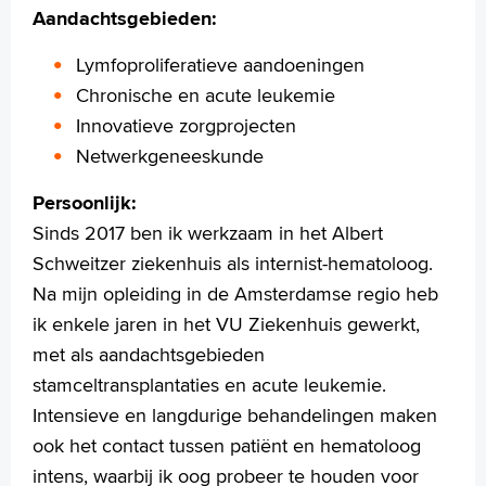
E.T. (Elske) Massolt
Aandachtsgebieden:
J.A.A. (Ton) Meijer
J.B. (Jeroen) van der Net
Lymfoproliferatieve aandoeningen
B. (Bastiaan) du Pré
Chronische en acute leukemie
W.M.J. (Willemien) Pelt
Innovatieve zorgprojecten
M. (Mariette) Schoofs
Netwerkgeneeskunde
P.J.H. Smak Gregoor
M. (Marija) Trajkovic-Vidakovic
Persoonlijk:
E.J.H.M.(Ernst-Jan) van de Weijgert
Sinds 2017 ben ik werkzaam in het Albert
P.E. (Peter) Westerweel
Schweitzer ziekenhuis als internist-hematoloog.
M. (Marieke) van der Zwan
Na mijn opleiding in de Amsterdamse regio heb
T.R. (Tom) Wouters
ik enkele jaren in het VU Ziekenhuis gewerkt,
S. (Suzanne) Schol-Gelok
W.B. (Willemijn) Huiszoon
met als aandachtsgebieden
A.F. (Anne Floor) Heitz
stamceltransplantaties en acute leukemie.
Intensieve en langdurige behandelingen maken
Veel voorkomende klachten
Schildklier- en bijschildklierziekten
ook het contact tussen patiënt en hematoloog
Expertisecentrum Retroperitoneale Fibrose (RPF)
intens, waarbij ik oog probeer te houden voor