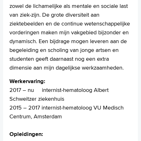
Thuismonitoring van de bloeddruk
zowel de lichamelijke als mentale en sociale last
Wetenschappelijk onderzoek
van ziek-zijn. De grote diversiteit aan
Uw dossier inzien?
ziektebeelden en de continue wetenschappelijke
Wachttijden
vorderingen maken mijn vakgebied bijzonder en
Folders
Handige links
dynamisch. Een bijdrage mogen leveren aan de
begeleiding en scholing van jonge artsen en
studenten geeft daarnaast nog een extra
Homepage
dimensie aan mijn dagelijkse werkzaamheden.
Praktische informatie
Werkervaring:
Specialismen
2017 – nu internist-hematoloog Albert
Werken en leren
Schweitzer ziekenhuis
Medewerkers
2015 – 2017 internist-hematoloog VU Medisch
Contact
Centrum, Amsterdam
MijnASz
Opleidingen: