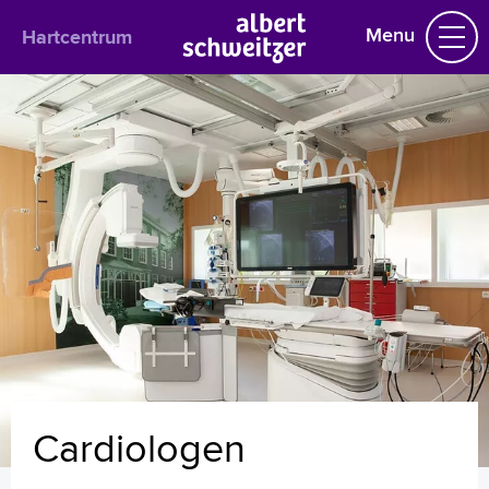
Menu
Hartcentrum
Hartcentrum
Praktische informatie
Het behandelteam
Aandoeningen en behandeling
Onderzoeken
Werking van het hart
Cardiologie
Download onze app
Stoppen met roken
Uw dossier inzien?
Wachttijden
Folders
Cardiologen
Handige links