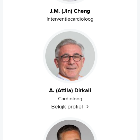
Voorleesfunctie
Language
J.M. (Jin) Cheng
Zoeken
Interventiecardioloog
English
Français
Polski
Türkçe
Arabisch
A. (Attila) Dirkali
Cardioloog
Bekijk profiel