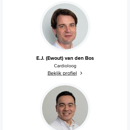
Homepage
Praktische informatie
Specialismen
Werken en leren
Medewerkers
Contact
E.J. (Ewout) van den Bos
Cardioloog
MijnASz
Bekijk profiel
Verwijzers
Wetenschappelijk onderzoek
+
Tekstgrootte A