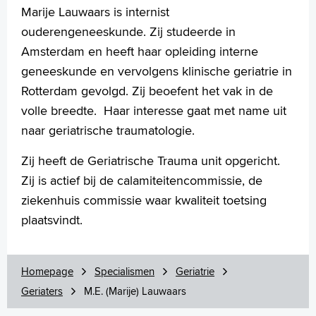
L. (Leonora) Louter
Marije Lauwaars is internist
ouderengeneeskunde. Zij studeerde in
Folders
Amsterdam en heeft haar opleiding interne
Handige links
Wachttijden
geneeskunde en vervolgens klinische geriatrie in
Rotterdam gevolgd. Zij beoefent het vak in de
volle breedte. Haar interesse gaat met name uit
Homepage
naar geriatrische traumatologie.
Praktische informatie
Zij heeft de Geriatrische Trauma unit opgericht.
Specialismen
Zij is actief bij de calamiteitencommissie, de
Werken en leren
ziekenhuis commissie waar kwaliteit toetsing
Medewerkers
plaatsvindt.
Contact
MijnASz
Homepage
Specialismen
Geriatrie
Geriaters
M.E. (Marije) Lauwaars