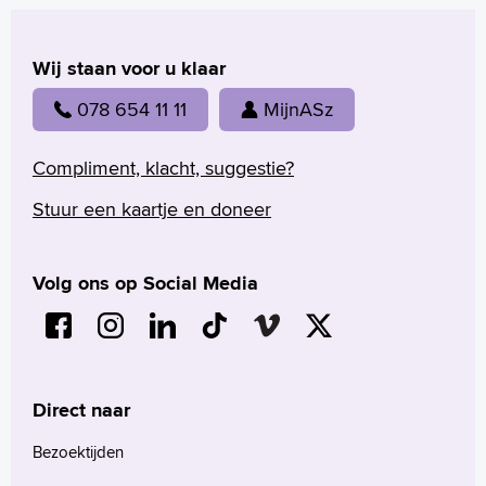
Verwijzers
Wij staan voor u klaar
Wetenschappelijk onderzoek
078 654 11 11
MijnASz
+
Tekstgrootte A
Voorleesfunctie
Compliment, klacht, suggestie?
Language
Stuur een kaartje en doneer
Zoeken
English
Volg ons op Social Media
Français
Polski
Türkçe
Arabisch
Direct naar
Bezoektijden