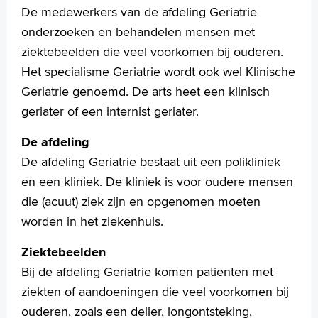
De medewerkers van de afdeling Geriatrie
Homepage
onderzoeken en behandelen mensen met
Praktische informatie
ziektebeelden die veel voorkomen bij ouderen.
Specialismen
Het specialisme Geriatrie wordt ook wel Klinische
Werken en leren
Geriatrie genoemd. De arts heet een klinisch
Medewerkers
geriater of een internist geriater.
Contact
De afdeling
MijnASz
De afdeling Geriatrie bestaat uit een polikliniek
en een kliniek. De kliniek is voor oudere mensen
die (acuut) ziek zijn en opgenomen moeten
worden in het ziekenhuis.
Verwijzers
Wetenschappelijk onderzoek
Ziektebeelden
Bij de afdeling Geriatrie komen patiënten met
+
Tekstgrootte A
ziekten of aandoeningen die veel voorkomen bij
Voorleesfunctie
ouderen, zoals een delier, longontsteking,