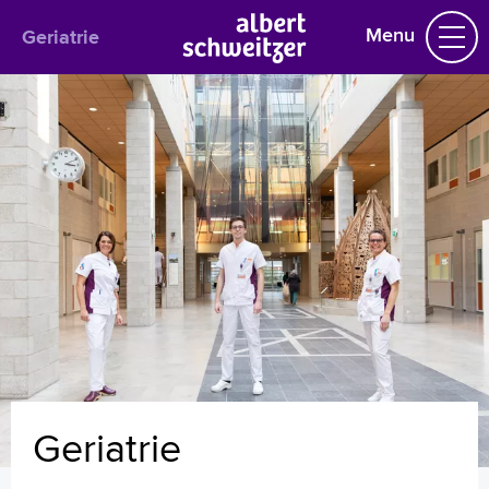
Menu
Geriatrie
Geriatrie
Praktische informatie
Het behandelteam
Polikliniek
Verpleegafdeling
Geriatrische Trauma Unit
Veelgestelde vragen
Uw dossier inzien?
Geriaters
Folders
Handige links
Wachttijden
Geriatrie