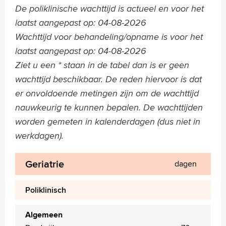
De poliklinische wachttijd is actueel en voor het
Homepage
laatst aangepast op: 04-08-2026
Praktische informatie
Wachttijd voor behandeling/opname is voor het
Specialismen
laatst aangepast op: 04-08-2026
Werken en leren
Ziet u een * staan in de tabel dan is er geen
Medewerkers
wachttijd beschikbaar. De reden hiervoor is dat
Contact
er onvoldoende metingen zijn om de wachttijd
MijnASz
nauwkeurig te kunnen bepalen. De wachttijden
worden gemeten in kalenderdagen (dus niet in
werkdagen).
Geriatrie
Verwijzers
dagen
Wetenschappelijk onderzoek
Poliklinisch
+
Tekstgrootte A
Voorleesfunctie
Algemeen