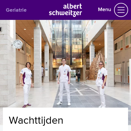
Menu
Geriatrie
Geriatrie
Praktische informatie
Het behandelteam
Polikliniek
Verpleegafdeling
Geriatrische Trauma Unit
Veelgestelde vragen
Uw dossier inzien?
Geriaters
Folders
Handige links
Wachttijden
Wachttijden