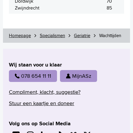
Dordwijk
70
Language
Zwijndrecht
85
Zoeken
English
Français
Homepage
Specialismen
Geriatrie
Wachttijden
Polski
Türkçe
Arabisch
Wij staan voor u klaar
078 654 11 11
MijnASz
Compliment, klacht, suggestie?
Stuur een kaartje en doneer
Volg ons op Social Media