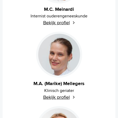
M.C. Meinardi
Verwijzers
Internist ouderengeneeskunde
Wetenschappelijk onderzoek
Bekijk profiel
+
Tekstgrootte A
Voorleesfunctie
Language
Zoeken
English
Français
Polski
M.A. (Marike) Mellegers
Türkçe
Klinisch geriater
Arabisch
Bekijk profiel