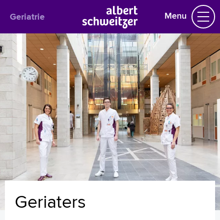
Menu
Geriatrie
Geriatrie
Praktische informatie
Het behandelteam
Polikliniek
Verpleegafdeling
Geriatrische Trauma Unit
Veelgestelde vragen
Uw dossier inzien?
Geriaters
E. (Erwin) Groot
M.C. Meinardi
M.A. (Marike) Mellegers
Geriaters
M.E. (Marije) Lauwaars
E.F.J. (Etienne) Meulen