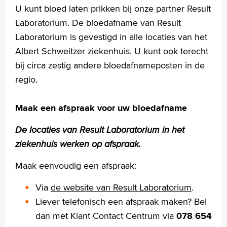
U kunt bloed laten prikken bij onze partner Result
Digitale zorg
Laboratorium. De bloedafname van Result
Folders
Laboratorium is gevestigd in alle locaties van het
Klachten
Medisch dossier
Albert Schweitzer ziekenhuis. U kunt ook terecht
Nieuwsberichten
bij circa zestig andere bloedafnameposten in de
Opname in het ziekenhuis
regio.
Parkeren
Patiënt Ervarings Monitor (PEM)
Maak een afspraak voor uw bloedafname
Patiëntenpanel
Patiëntenregistratie
De locaties van Result Laboratorium in het
Pers
ziekenhuis werken op afspraak.​
Rechten en plichten
Service en diensten
Maak eenvoudig een afspraak:
Sluiting Papendrechtsebrug
Wachttijden
Via
de website van Result Laboratorium
.
Wijzigingen doorgeven
Liever telefonisch een afspraak maken? Bel
Zorgkosten en verzekeringen
dan met Klant Contact Centrum via ​
078 654