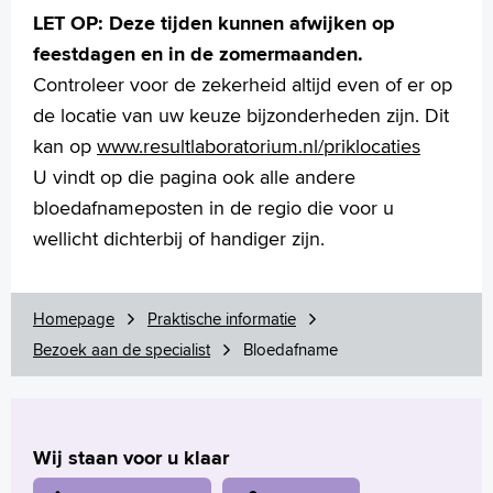
LET OP: Deze tijden kunnen afwijken op
Language
feestdagen en in de zomermaanden.
Zoeken
Controleer voor de zekerheid altijd even of er op
English
de locatie van uw keuze bijzonderheden zijn. Dit
Français
kan op
www.
resultlaboratorium.nl/priklocaties
Polski
U vindt op die pagina ook alle andere
Türkçe
bloedafnameposten in de regio die voor u
Arabisch
wellicht dichterbij of handiger zijn.
Homepage
Praktische informatie
Bezoek aan de specialist
Bloedafname
Wij staan voor u klaar