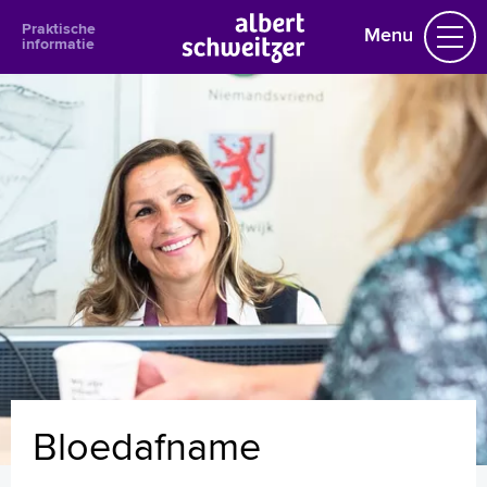
Praktische
Menu
informatie
Praktische informatie
Afspraak in het ziekenhuis
Agenda informatiebijeenkomsten
Bezoektijden en -regels
Bloedprikken
Bezoek aan de specialist
Telefoonnummers poliklinieken
Afspraak maken
Met wie krijgt u te maken?
Voorbereiding op uw bezoek aan de arts
Bloedafname
Veel gestelde vragen over het medicatieoverzicht
Bloedafname
Vragen over ziekenhuisbacteriën
Compliment of suggestie