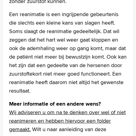
zonder zuurstof kunnen.
MijnASz
Een reanimatie is een ingrijpende gebeurtenis
die slechts een kleine kans van slagen heeft.
Soms slaagt de reanimatie gedeeltelijk. Dat wil
zeggen dat het hart wel weer gaat kloppen en
Verwijzers
ook de ademhaling weer op gang komt, maar dat
Wetenschappelijk onderzoek
de patiënt niet meer bij bewustzijn komt. Ook kan
+
Tekstgrootte A
het zijn dat een gedeelte van de hersenen door
Voorleesfunctie
zuurstoftekort niet meer goed functioneert. Een
Language
reanimatie heeft daarom niet altijd het gewenste
Zoeken
resultaat.
English
Meer informatie of een andere wens?
Français
Wij adviseren u om na te denken over wel of niet
Polski
reanimeren en hebben hiervoor een folder
Türkçe
gemaakt.
Wilt u naar aanleiding van deze