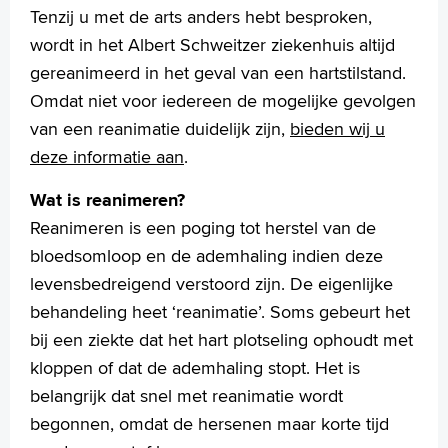
Patiëntenpanel
Tenzij u met de arts anders hebt besproken,
Patiëntenregistratie
wordt in het Albert Schweitzer ziekenhuis altijd
Pers
gereanimeerd in het geval van een hartstilstand.
Rechten en plichten
Omdat niet voor iedereen de mogelijke gevolgen
Service en diensten
van een reanimatie duidelijk zijn,
bieden wij u
Sluiting Papendrechtsebrug
Wachttijden
deze informatie aan
.
Wijzigingen doorgeven
Wat is reanimeren?
Zorgkosten en verzekeringen
Reanimeren is een poging tot herstel van de
bloedsomloop en de ademhaling indien deze
levensbedreigend verstoord zijn. De eigenlijke
Homepage
behandeling heet ‘reanimatie’. Soms gebeurt het
Praktische informatie
bij een ziekte dat het hart plotseling ophoudt met
Specialismen
kloppen of dat de ademhaling stopt. Het is
Werken en leren
belangrijk dat snel met reanimatie wordt
Medewerkers
begonnen, omdat de hersenen maar korte tijd
Contact