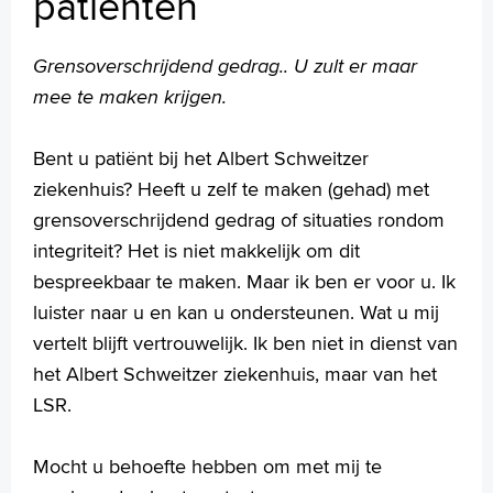
patiënten
Patiëntenpanel
Patiëntenregistratie
Pers
Grensoverschrijdend gedrag.. U zult er maar
Rechten en plichten
mee te maken krijgen.
Service en diensten
Sluiting Papendrechtsebrug
Bent u patiënt bij het Albert Schweitzer
Wachttijden
ziekenhuis? Heeft u zelf te maken (gehad) met
Wijzigingen doorgeven
grensoverschrijdend gedrag of situaties rondom
Zorgkosten en verzekeringen
integriteit? Het is niet makkelijk om dit
bespreekbaar te maken. Maar ik ben er voor u. Ik
luister naar u en kan u ondersteunen. Wat u mij
Homepage
vertelt blijft vertrouwelijk. Ik ben niet in dienst van
Praktische informatie
het Albert Schweitzer ziekenhuis, maar van het
Specialismen
LSR.
Werken en leren
Medewerkers
Mocht u behoefte hebben om met mij te
Contact