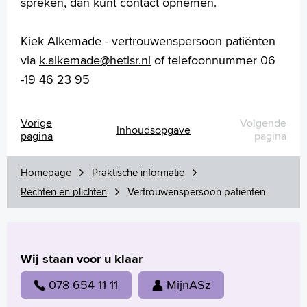
spreken, dan kunt contact opnemen.
MijnASz
Kiek Alkemade - vertrouwenspersoon patiënten
via
k.alkemade@hetlsr.nl
of telefoonnummer 06
-19 46 23 95
Verwijzers
Wetenschappelijk onderzoek
Vorige
Volgende
Inhoudsopgave
pagina
pagina
+
Tekstgrootte A
Voorleesfunctie
Homepage
Praktische informatie
Language
Rechten en plichten
Vertrouwenspersoon patiënten
Zoeken
English
Français
Wij staan voor u klaar
Polski
078 654 11 11
MijnASz
Türkçe