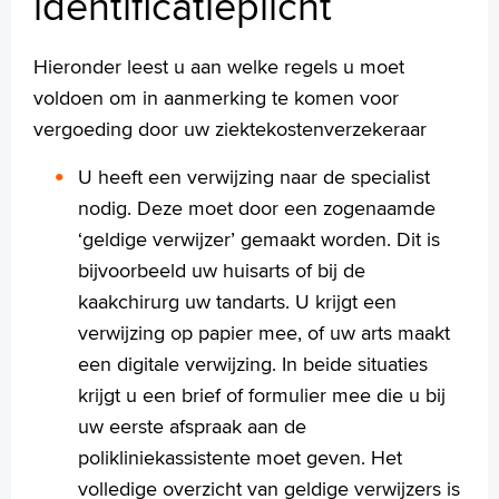
identificatieplicht
Patiëntenpanel
Patiëntenregistratie
Pers
Hieronder leest u aan welke regels u moet
Rechten en plichten
voldoen om in aanmerking te komen voor
Service en diensten
vergoeding door uw ziektekostenverzekeraar
Sluiting Papendrechtsebrug
Wachttijden
U heeft een verwijzing naar de specialist
Wijzigingen doorgeven
nodig. Deze moet door een zogenaamde
Zorgkosten en verzekeringen
‘geldige verwijzer’ gemaakt worden. Dit is
Zorgverzekering
bijvoorbeeld uw huisarts of bij de
Verwijsbrief en identificatieplicht
kaakchirurg uw tandarts. U krijgt een
Wat kost een behandeling?
verwijzing op papier mee, of uw arts maakt
De rekening
een digitale verwijzing. In beide situaties
krijgt u een brief of formulier mee die u bij
uw eerste afspraak aan de
Homepage
polikliniekassistente moet geven. Het
Praktische informatie
volledige overzicht van geldige verwijzers is