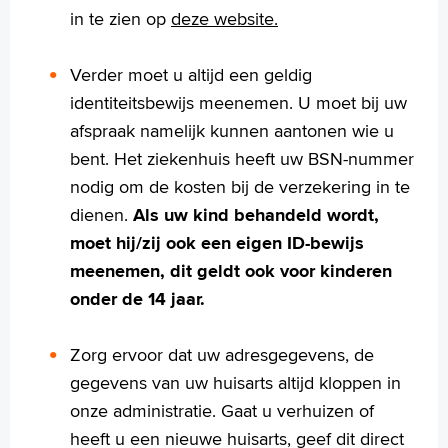
Specialismen
in te zien op
deze website.
Werken en leren
Medewerkers
Verder moet u altijd een geldig
Contact
identiteitsbewijs meenemen. U moet bij uw
afspraak namelijk kunnen aantonen wie u
MijnASz
bent. Het ziekenhuis heeft uw BSN-nummer
nodig om de kosten bij de verzekering in te
dienen.
Als uw kind behandeld wordt,
moet hij/zij ook een eigen ID-bewijs
Verwijzers
meenemen, dit geldt ook voor kinderen
Wetenschappelijk onderzoek
onder de 14 jaar.
+
Tekstgrootte A
Voorleesfunctie
Zorg ervoor dat uw adresgegevens, de
Language
gegevens van uw huisarts altijd kloppen in
Zoeken
onze administratie. Gaat u verhuizen of
heeft u een nieuwe huisarts, geef dit direct