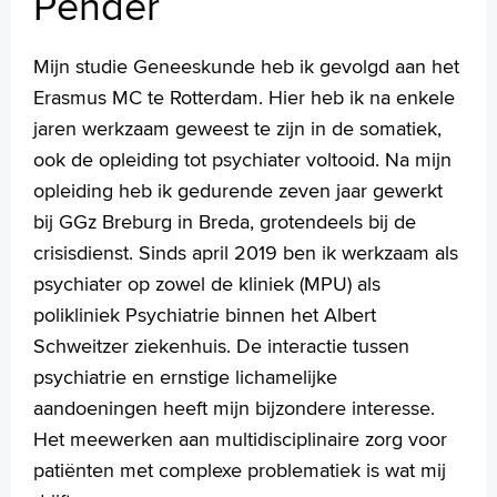
Pender
Handige links
Mijn studie Geneeskunde heb ik gevolgd aan het
Erasmus MC te Rotterdam. Hier heb ik na enkele
Homepage
jaren werkzaam geweest te zijn in de somatiek,
Praktische informatie
ook de opleiding tot psychiater voltooid. Na mijn
Specialismen
opleiding heb ik gedurende zeven jaar gewerkt
Werken en leren
bij GGz Breburg in Breda, grotendeels bij de
Medewerkers
crisisdienst. Sinds april 2019 ben ik werkzaam als
Contact
psychiater op zowel de kliniek (MPU) als
polikliniek Psychiatrie binnen het Albert
MijnASz
Schweitzer ziekenhuis. De interactie tussen
psychiatrie en ernstige lichamelijke
aandoeningen heeft mijn bijzondere interesse.
Het meewerken aan multidisciplinaire zorg voor
Verwijzers
patiënten met complexe problematiek is wat mij
Wetenschappelijk onderzoek