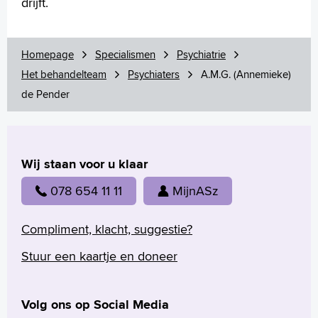
drijft.
+
Tekstgrootte A
Voorleesfunctie
Homepage
Specialismen
Psychiatrie
Language
Het behandelteam
Psychiaters
A.M.G. (Annemieke)
Zoeken
de Pender
English
Français
Polski
Wij staan voor u klaar
Türkçe
078 654 11 11
MijnASz
Arabisch
Compliment, klacht, suggestie?
Stuur een kaartje en doneer
Volg ons op Social Media