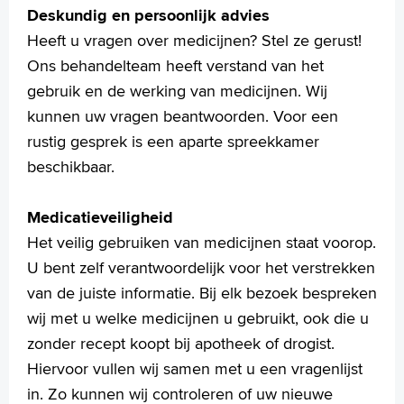
Deskundig en persoonlijk advies
Heeft u vragen over medicijnen? Stel ze gerust!
Homepage
Ons behandelteam heeft verstand van het
Praktische informatie
gebruik en de werking van medicijnen. Wij
Specialismen
kunnen uw vragen beantwoorden. Voor een
Werken en leren
rustig gesprek is een aparte spreekkamer
Medewerkers
beschikbaar.
Contact
Medicatieveiligheid
MijnASz
Het veilig gebruiken van medicijnen staat voorop.
U bent zelf verantwoordelijk voor het verstrekken
van de juiste informatie. Bij elk bezoek bespreken
wij met u welke medicijnen u gebruikt, ook die u
Verwijzers
zonder recept koopt bij apotheek of drogist.
Wetenschappelijk onderzoek
Hiervoor vullen wij samen met u een vragenlijst
+
in. Zo kunnen wij controleren of uw nieuwe
Tekstgrootte A