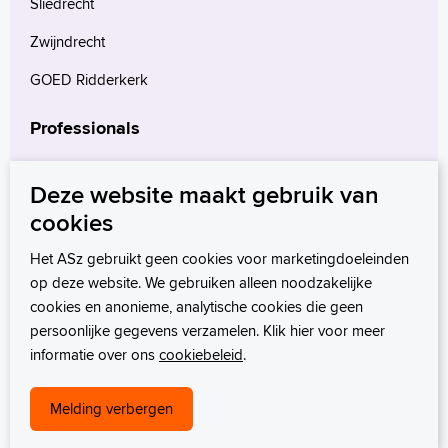
Sliedrecht
Zwijndrecht
GOED Ridderkerk
Professionals
Verwijzers
Deze website maakt gebruik van
Wetenschappelijk onderzoek
cookies
mProve. Verder in zorg.
Het ASz gebruikt geen cookies voor marketingdoeleinden
op deze website. We gebruiken alleen noodzakelijke
cookies en anonieme, analytische cookies die geen
persoonlijke gegevens verzamelen. Klik hier voor meer
informatie over ons
cookiebeleid
.
Melding verbergen
Privacystatement
Disclaimer