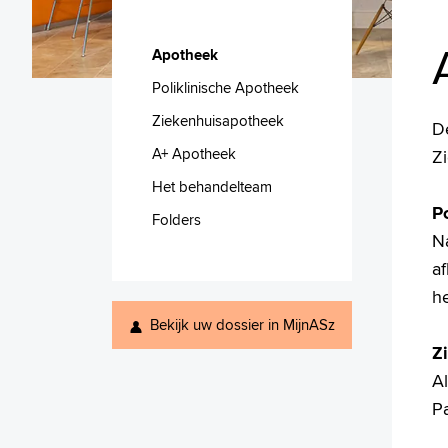
Apotheek
Poliklinische Apotheek
Ziekenhuisapotheek
De
A+ Apotheek
Z
Het behandelteam
P
Folders
Na
af
he
Bekijk uw dossier in MijnASz
Z
A
Pa