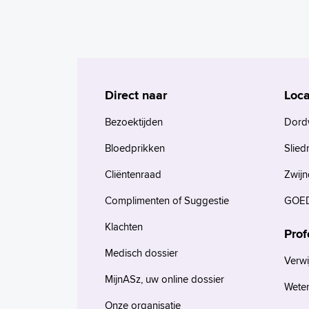
Direct naar
Loca
Bezoektijden
Dord
Bloedprikken
Slied
Cliëntenraad
Zwijn
Complimenten of Suggestie
GOED
Klachten
Prof
Medisch dossier
Verwi
MijnASz, uw online dossier
Wete
Onze organisatie