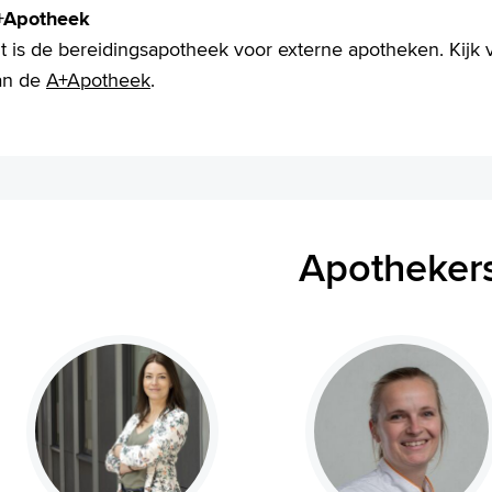
+Apotheek
it is de bereidingsapotheek voor externe apotheken. Kijk
an de
A+Apotheek
.
Apotheker