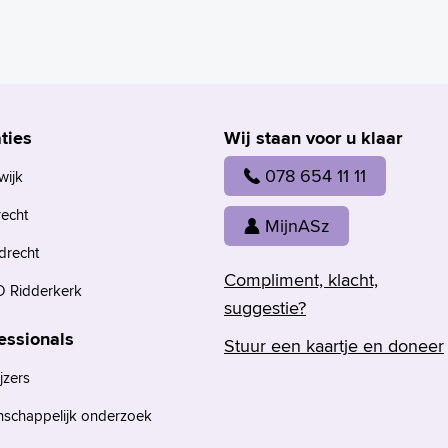
ties
Wij staan voor u klaar
078 654 11 11
wijk
recht
MijnASz
drecht
Compliment, klacht,
 Ridderkerk
suggestie?
essionals
Stuur een kaartje en doneer
jzers
nschappelijk onderzoek