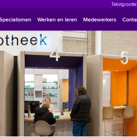
Tekstgrootte
English
Specialismen
Werken en leren
Medewerkers
Conta
Françai
Polski
Türkçe
Arabisc