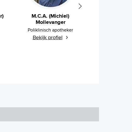
r)
M.C.A. (Michiel)
L. (Loes) 
Mollevanger
Poliklinisch a
Poliklinisch apotheker
Bekijk prof
Bekijk profiel