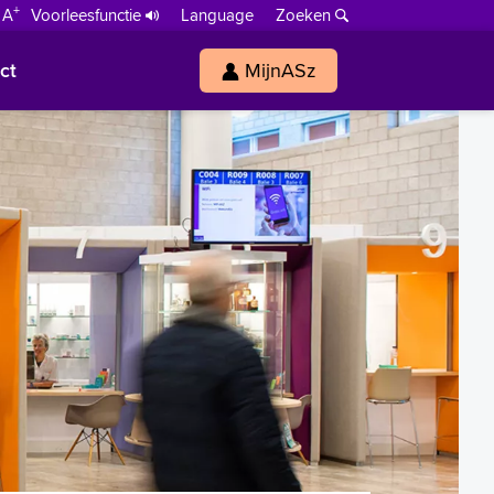
+
 A
Voorleesfunctie
Language
Zoeken
ct
MijnASz
s
h