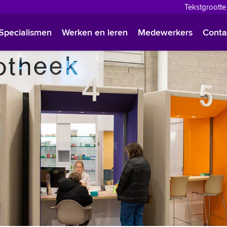
Tekstgrootte
English
Specialismen
Werken en leren
Medewerkers
Conta
Françai
Polski
Türkçe
Arabisc