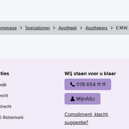
omepage
Specialismen
Apotheek
Apothekers
E.M.W. 
ties
Wij staan voor u klaar
078 654 11 11
wijk
recht
MijnASz
drecht
Compliment, klacht,
 Ridderkerk
suggestie?