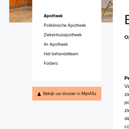
Apotheek
Poliklinische Apotheek
Ziekenhuisapotheek
O
A+ Apotheek
Het behandelteam
Folders
P
Va
Bekijk uw dossier in MijnASz
z
po
zi
d
co