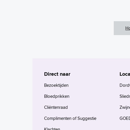
H
Direct naar
Loca
Bezoektijden
Dord
Bloedprikken
Slied
Cliëntenraad
Zwijn
Complimenten of Suggestie
GOED
Klachten