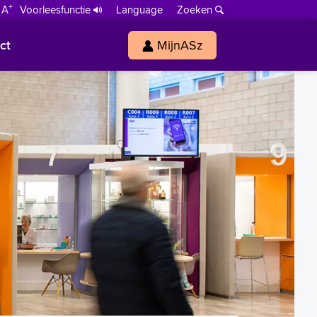
+
 A
Voorleesfunctie
Language
Zoeken
ct
MijnASz
s
h