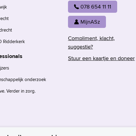
078 654 11 11
wijk
recht
MijnASz
drecht
Compliment, klacht,
 Ridderkerk
suggestie?
essionals
Stuur een kaartje en doneer
jzers
nschappelijk onderzoek
e. Verder in zorg.