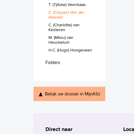
T. (Tjitske) Veenbaas
C. (Casper) Van der
Hoeven
C. (Charlotte) van
Kesteren
M. (Milou) van
Heuckelum
H.C. (Hugo) Hoogeveen
Folders
Bekijk uw dossier in MijnASz
Direct naar
Loca