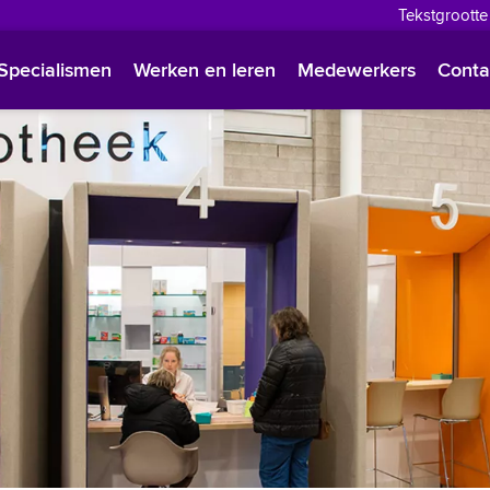
Tekstgrootte
English
Specialismen
Werken en leren
Medewerkers
Conta
Françai
Polski
Türkçe
Arabisc