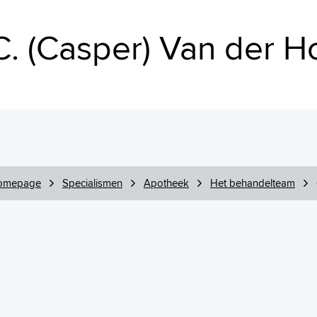
C. (Casper) Van der 
omepage
Specialismen
Apotheek
Het behandelteam