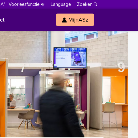
+
 A
Voorleesfunctie
Language
Zoeken
ct
MijnASz
s
h