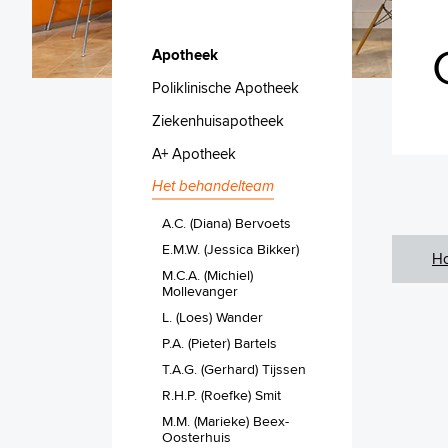
Apotheek
Poliklinische Apotheek
Ziekenhuisapotheek
A+ Apotheek
Het behandelteam
A.C. (Diana) Bervoets
E.M.W. (Jessica Bikker)
H
M.C.A. (Michiel)
Mollevanger
L. (Loes) Wander
P.A. (Pieter) Bartels
T.A.G. (Gerhard) Tijssen
R.H.P. (Roefke) Smit
M.M. (Marieke) Beex-
Oosterhuis