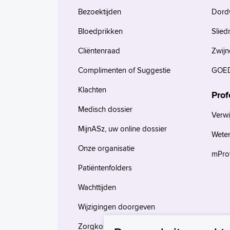
Bezoektijden
Dord
Bloedprikken
Slied
Cliëntenraad
Zwijn
Complimenten of Suggestie
GOED
Klachten
Prof
Medisch dossier
Verwi
MijnASz, uw online dossier
Wete
Onze organisatie
mProv
Patiëntenfolders
Wachttijden
Wijzigingen doorgeven
Zorgkosten en verzekeringen