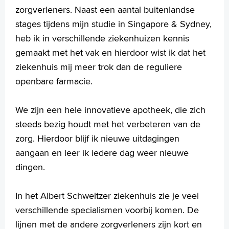
zorgverleners. Naast een aantal buitenlandse
stages tijdens mijn studie in Singapore & Sydney,
Verwijzers
heb ik in verschillende ziekenhuizen kennis
Wetenschappelijk onderzoek
gemaakt met het vak en hierdoor wist ik dat het
+
ziekenhuis mij meer trok dan de reguliere
Tekstgrootte A
openbare farmacie.
Voorleesfunctie
Language
We zijn een hele innovatieve apotheek, die zich
Zoeken
steeds bezig houdt met het verbeteren van de
English
zorg. Hierdoor blijf ik nieuwe uitdagingen
Français
aangaan en leer ik iedere dag weer nieuwe
Polski
dingen.
Türkçe
Arabisch
In het Albert Schweitzer ziekenhuis zie je veel
verschillende specialismen voorbij komen. De
lijnen met de andere zorgverleners zijn kort en