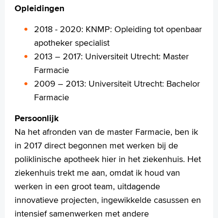
C. (Casper) Van der Hoeven
Opleidingen
C. (Charlotte) van Kesteren
M. (Milou) van Heuckelum
2018 - 2020: KNMP: Opleiding tot openbaar
H.C. (Hugo) Hoogeveen
apotheker specialist
2013 – 2017: Universiteit Utrecht: Master
Folders
Farmacie
2009 – 2013: Universiteit Utrecht: Bachelor
Farmacie
Homepage
Praktische informatie
Persoonlijk
Specialismen
Na het afronden van de master Farmacie, ben ik
Werken en leren
in 2017 direct begonnen met werken bij de
Medewerkers
poliklinische apotheek hier in het ziekenhuis. Het
Contact
ziekenhuis trekt me aan, omdat ik houd van
werken in een groot team, uitdagende
MijnASz
innovatieve projecten, ingewikkelde casussen en
intensief samenwerken met andere