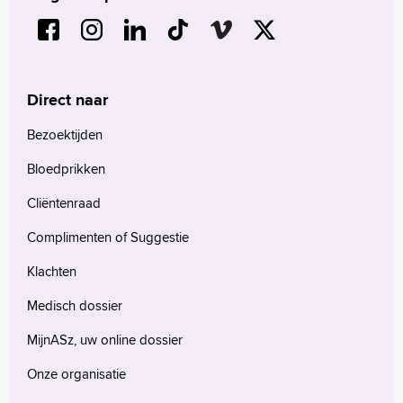
Contact
MijnASz
Direct naar
Bezoektijden
Verwijzers
Bloedprikken
Wetenschappelijk onderzoek
Cliëntenraad
+
Tekstgrootte A
Complimenten of Suggestie
Voorleesfunctie
Klachten
Language
Zoeken
Medisch dossier
MijnASz, uw online dossier
English
Français
Onze organisatie
Polski