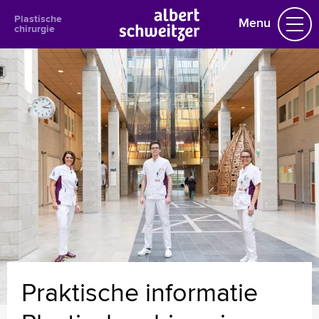
Plastische
Menu
chirurgie
Plastische chirurgie
Praktische informatie
Het behandelteam
Borstcorrecties
Hand en Pols Chirurgie
Cosmetische chirurgie
Postbariatrische chirurgie
Ervaringsverhalen
Uw dossier inzien?
Wachttijden
Folders
Informatiebijeenkomsten
Praktische informatie