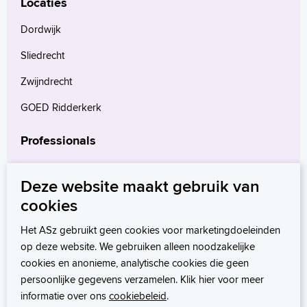
geeft voor behandeling, dan zijn de kosten
Locaties
voor uw eigen rekening. Het verschilt per
Dordwijk
verzekeraar en soort verzekering wie
Sliedrecht
vergoeding krijgt en wie niet. Krijgt u geen
vergoeding, dan kunt u overwegen de
Zwijndrecht
ingreep voor eigen kosten te laten
GOED Ridderkerk
uitvoeren. Uw plastisch chirurg kan u
informeren over de kosten.
Professionals
Klik hier voor meer informatie over de
Verwijzers
Deze website maakt gebruik van
tarieven van niet-verzekerde zorg.
Wetenschappelijk onderzoek
cookies
mProve. Verder in zorg.
Het ASz gebruikt geen cookies voor marketingdoeleinden
op deze website. We gebruiken alleen noodzakelijke
cookies en anonieme, analytische cookies die geen
persoonlijke gegevens verzamelen. Klik hier voor meer
informatie over ons
cookiebeleid
.