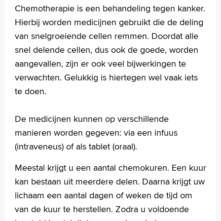
Chemotherapie is een behandeling tegen kanker.
Infopunt, voor leven met en na kanker
Hierbij worden medicijnen gebruikt die de deling
Uw dossier inzien?
van snelgroeiende cellen remmen. Doordat alle
Wachttijden
Oncologie en COVID-19
snel delende cellen, dus ook de goede, worden
Folders
aangevallen, zijn er ook veel bijwerkingen te
Handige links
verwachten. Gelukkig is hiertegen wel vaak iets
te doen.
Homepage
De medicijnen kunnen op verschillende
Praktische informatie
manieren worden gegeven: via een infuus
Specialismen
(intraveneus) of als tablet (oraal).
Werken en leren
Meestal krijgt u een aantal chemokuren. Een kuur
Medewerkers
kan bestaan uit meerdere delen. Daarna krijgt uw
Contact
lichaam een aantal dagen of weken de tijd om
MijnASz
van de kuur te herstellen. Zodra u voldoende