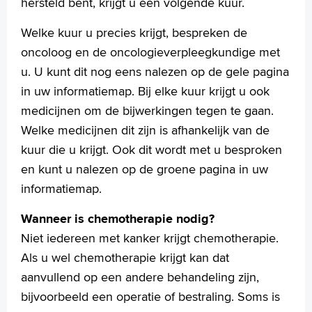
hersteld bent, krijgt u een volgende kuur.
Welke kuur u precies krijgt, bespreken de
oncoloog en de oncologieverpleegkundige met
Verwijzers
u. U kunt dit nog eens nalezen op de gele pagina
Wetenschappelijk onderzoek
in uw informatiemap. Bij elke kuur krijgt u ook
+
Tekstgrootte A
medicijnen om de bijwerkingen tegen te gaan.
Voorleesfunctie
Welke medicijnen dit zijn is afhankelijk van de
Language
kuur die u krijgt. Ook dit wordt met u besproken
Zoeken
en kunt u nalezen op de groene pagina in uw
informatiemap.
English
Français
Wanneer is chemotherapie nodig?
Polski
Niet iedereen met kanker krijgt chemotherapie.
Türkçe
Als u wel chemotherapie krijgt kan dat
Arabisch
aanvullend op een andere behandeling zijn,
bijvoorbeeld een operatie of bestraling. Soms is