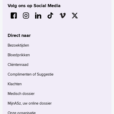
Volg ons op Social Media
+
Tekstgrootte A
Voorleesfunctie
Language
Zoeken
Direct naar
English
Bezoektijden
Français
Bloedprikken
Polski
Cliëntenraad
Türkçe
Arabisch
Complimenten of Suggestie
Klachten
Medisch dossier
MijnASz, uw online dossier
Onze organisatie