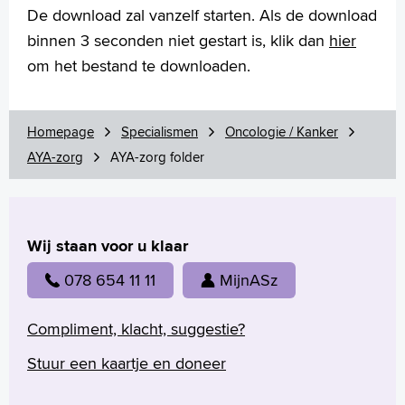
Folders
De download zal vanzelf starten. Als de download
Handige links
binnen 3 seconden niet gestart is, klik dan
hier
om het bestand te downloaden.
Homepage
Praktische informatie
Homepage
Specialismen
Oncologie / Kanker
Specialismen
AYA-zorg
AYA-zorg folder
Werken en leren
Medewerkers
Contact
Wij staan voor u klaar
MijnASz
078 654 11 11
MijnASz
Compliment, klacht, suggestie?
Stuur een kaartje en doneer
Verwijzers
Wetenschappelijk onderzoek