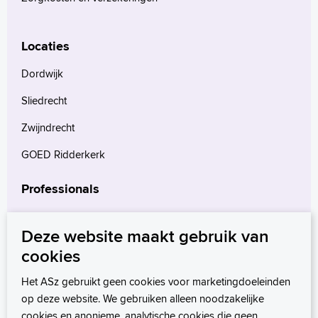
Locaties
Dordwijk
Sliedrecht
Zwijndrecht
GOED Ridderkerk
Professionals
Verwijzers
Deze website maakt gebruik van
Wetenschappelijk onderzoek
cookies
mProve. Verder in zorg.
Het ASz gebruikt geen cookies voor marketingdoeleinden
op deze website. We gebruiken alleen noodzakelijke
cookies en anonieme, analytische cookies die geen