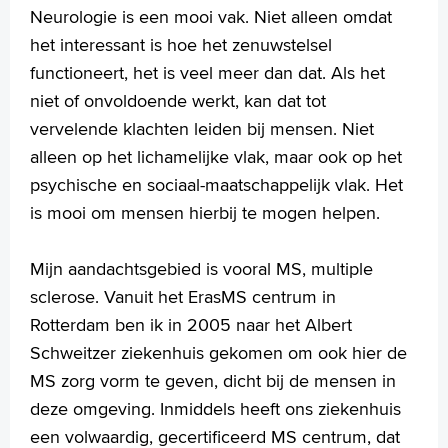
Handige links
Neurologie is een mooi vak. Niet alleen omdat
het interessant is hoe het zenuwstelsel
functioneert, het is veel meer dan dat. Als het
Homepage
niet of onvoldoende werkt, kan dat tot
Praktische informatie
vervelende klachten leiden bij mensen. Niet
Specialismen
alleen op het lichamelijke vlak, maar ook op het
Werken en leren
psychische en sociaal-maatschappelijk vlak. Het
Medewerkers
is mooi om mensen hierbij te mogen helpen.
Contact
Mijn aandachtsgebied is vooral MS, multiple
MijnASz
sclerose. Vanuit het ErasMS centrum in
Rotterdam ben ik in 2005 naar het Albert
Schweitzer ziekenhuis gekomen om ook hier de
MS zorg vorm te geven, dicht bij de mensen in
Verwijzers
deze omgeving. Inmiddels heeft ons ziekenhuis
Wetenschappelijk onderzoek
een volwaardig, gecertificeerd MS centrum, dat