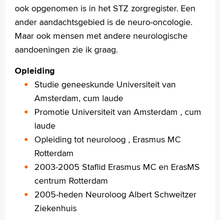
ook opgenomen is in het STZ zorgregister. Een
+
Tekstgrootte A
ander aandachtsgebied is de neuro-oncologie.
Voorleesfunctie
Maar ook mensen met andere neurologische
Language
aandoeningen zie ik graag.
Zoeken
Opleiding
English
Studie geneeskunde Universiteit van
Français
Amsterdam, cum laude
Polski
Promotie Universiteit van Amsterdam , cum
Türkçe
laude
Arabisch
Opleiding tot neuroloog , Erasmus MC
Rotterdam
2003-2005 Staflid Erasmus MC en ErasMS
centrum Rotterdam
2005-heden Neuroloog Albert Schweitzer
Ziekenhuis