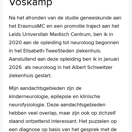
Voskamp
Handige links
Na het afronden van de studie geneeskunde aan
het ErasmusMC en een promotie traject aan het
Homepage
Leids Universitair Medisch Centrum, ben ik in
Praktische informatie
2020 aan de opleiding tot neuroloog begonnen
Specialismen
in het Elisabeth-TweeSteden ziekenhuis.
Werken en leren
Aansluitend aan deze opleiding ben ik in januari
Medewerkers
2026 als neuroloog in het Albert Schweitzer
Contact
ziekenhuis gestart.
MijnASz
Mijn aandachtsgebieden zijn de
kinderneurologie, epilepsie en klinische
neurofysiologie. Deze aandachtsgebieden
hebben veel overlap, maar zijn ook op zichzelf
Verwijzers
staand ontzettend interessant. Het puzzelen op
Wetenschappelijk onderzoek
een diagnose op basis van het gesprek met de