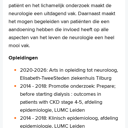
patiënt en het lichamelijk onderzoek maakt de
+
Tekstgrootte A
neurologie een uitdagend vak. Daarnaast maakt
Voorleesfunctie
het mogen begeleiden van patiënten die een
Language
aandoening hebben die invloed heeft op alle
Zoeken
aspecten van het leven de neurologie een heel
English
mooi vak.
Français
Opleidingen
Polski
Türkçe
2020-2026: Arts in opleiding tot neuroloog,
Arabisch
Elisabeth-TweeSteden ziekenhuis Tilburg
2014 - 2018: Promotie onderzoek: Prepare;
before starting dialysis : outcomes in
patients with CKD stage 4-5, afdeling
epidemiologie, LUMC Leiden
2014 - 2018: Klinisch epidemioloog, afdeling
epidemiologie, LUMC Leiden