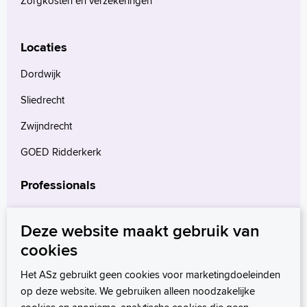
Zorgkosten en verzekeringen
Locaties
Dordwijk
Sliedrecht
Zwijndrecht
GOED Ridderkerk
Professionals
Verwijzers
Deze website maakt gebruik van
Wetenschappelijk onderzoek
cookies
mProve. Verder in zorg.
Het ASz gebruikt geen cookies voor marketingdoeleinden
op deze website. We gebruiken alleen noodzakelijke