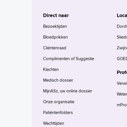
Direct naar
Loca
Bezoektijden
Dord
Bloedprikken
Slied
Cliëntenraad
Zwijn
Complimenten of Suggestie
GOED
Klachten
Prof
Medisch dossier
Verwi
MijnASz, uw online dossier
Wete
Onze organisatie
mProv
Patiëntenfolders
Wachttijden