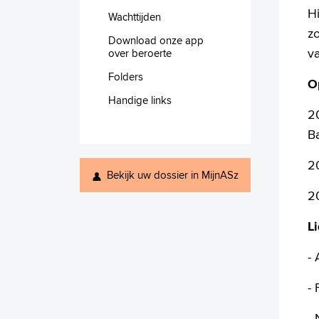
Hi
Wachttijden
zo
Download onze app
va
over beroerte
Folders
O
Handige links
20
B
2
Bekijk uw dossier in MijnASz
2
L
-
- 
-