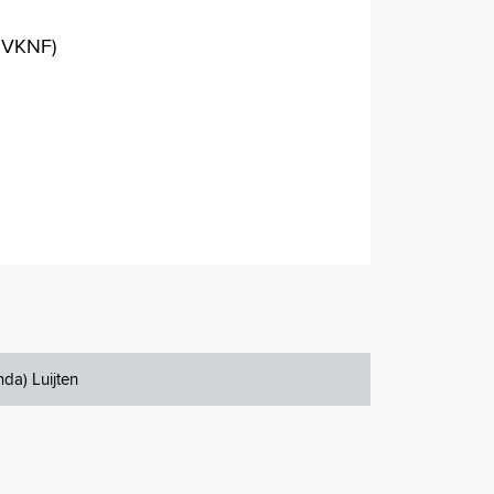
(NVKNF)
inda) Luijten