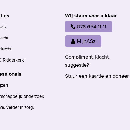
ties
Wij staan voor u klaar
078 654 11 11
wijk
recht
MijnASz
drecht
Compliment, klacht,
 Ridderkerk
suggestie?
essionals
Stuur een kaartje en doneer
jzers
nschappelijk onderzoek
e. Verder in zorg.