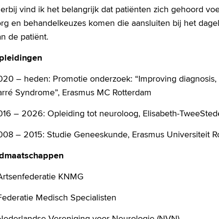
erbij vind ik het belangrijk dat patiënten zich gehoord 
rg en behandelkeuzes komen die aansluiten bij het dageli
n de patiënt.
pleidingen
20 – heden: Promotie onderzoek: “Improving diagnosis, pr
arré Syndrome”, Erasmus MC Rotterdam
016 – 2026: Opleiding tot neuroloog, Elisabeth-TweeStede
008 – 2015: Studie Geneeskunde, Erasmus Universiteit R
idmaatschappen
 Artsenfederatie KNMG
Federatie Medisch Specialisten
 Nederlandse Vereniging voor Neurologie (NVN)