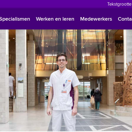
Tekstgrootte
English
Specialismen
Werken en leren
Medewerkers
Conta
Françai
Polski
Türkçe
Arabisc