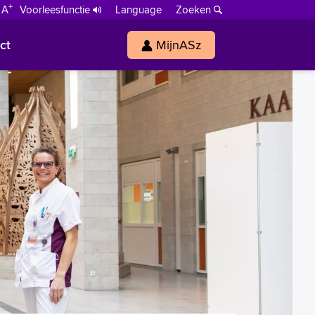
+
 A
Voorleesfunctie
Language
Zoeken
ct
MijnASz
s
h