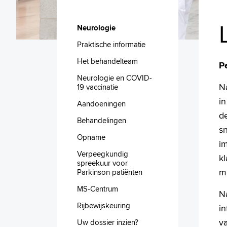
Neurologie
Praktische informatie
Het behandelteam
P
Neurologie en COVID-
Na
19 vaccinatie
in
Aandoeningen
de
Behandelingen
s
Opname
i
Verpeegkundig
kl
spreekuur voor
mi
Parkinson patiënten
MS-Centrum
N
Rijbewijskeuring
i
v
Uw dossier inzien?