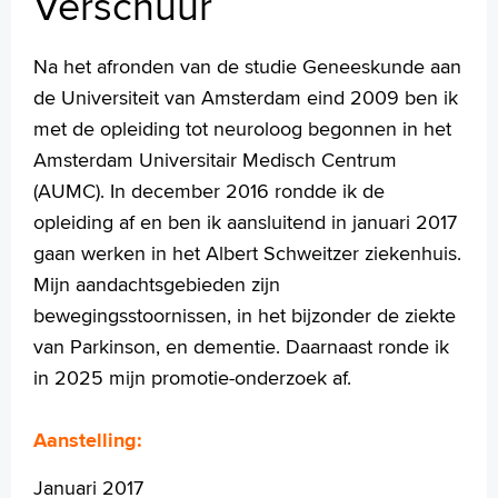
Verschuur
Handige links
Na het afronden van de studie Geneeskunde aan
de Universiteit van Amsterdam eind 2009 ben ik
Homepage
met de opleiding tot neuroloog begonnen in het
Praktische informatie
Amsterdam Universitair Medisch Centrum
Specialismen
(AUMC). In december 2016 rondde ik de
Werken en leren
opleiding af en ben ik aansluitend in januari 2017
Medewerkers
gaan werken in het Albert Schweitzer ziekenhuis.
Contact
Mijn aandachtsgebieden zijn
MijnASz
bewegingsstoornissen, in het bijzonder de ziekte
van Parkinson, en dementie. Daarnaast ronde ik
in 2025 mijn promotie-onderzoek af.
Aanstelling:
Verwijzers
Wetenschappelijk onderzoek
Januari 2017