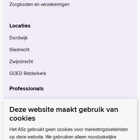
Zorgkosten en verzekeringen
Locaties
Dordwijk
Sliedrecht
Zwijndrecht
GOED Ridderkerk
Professionals
Verwijzers
Deze website maakt gebruik van
Wetenschappelijk onderzoek
cookies
mProve. Verder in zorg.
Het ASz gebruikt geen cookies voor marketingdoeleinden
op deze website. We gebruiken alleen noodzakelijke