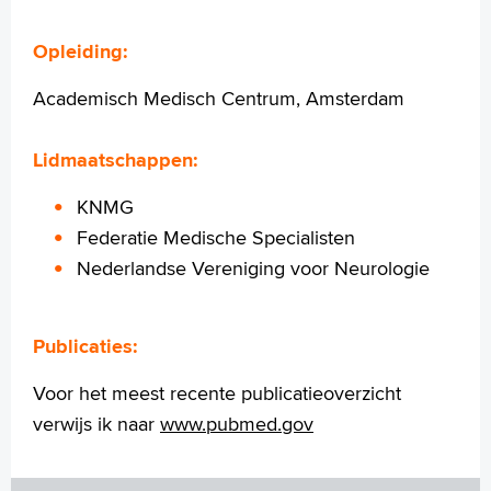
+
Tekstgrootte A
Opleiding:
Voorleesfunctie
Language
Academisch Medisch Centrum, Amsterdam
Zoeken
Lidmaatschappen:
English
Français
KNMG
Polski
Federatie Medische Specialisten
Türkçe
Nederlandse Vereniging voor Neurologie
Arabisch
Publicaties:
Voor het meest recente publicatieoverzicht
verwijs ik naar
www.pubmed.gov