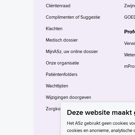
Cliëntenraad
Zwijn
Complimenten of Suggestie
GOED
Klachten
Prof
Medisch dossier
Verwi
MijnASz, uw online dossier
Wete
Onze organisatie
mProv
Patiëntenfolders
Wachttijden
Wijzigingen doorgeven
Zorgkosten en verzekeringen
Deze website maakt 
Het ASz gebruikt geen cookies vo
cookies en anonieme, analytische 