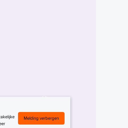
akelijke
Melding verbergen
eer