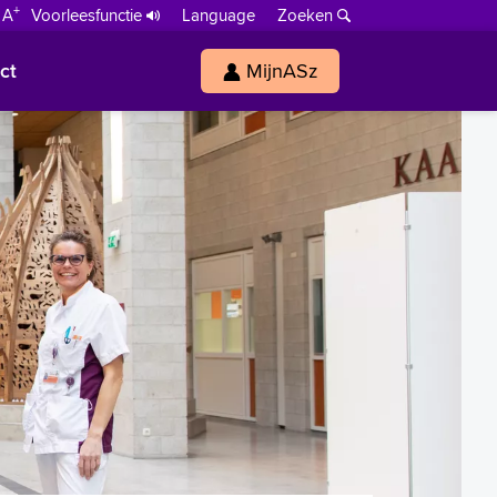
+
 A
Voorleesfunctie
Language
Zoeken
ct
MijnASz
s
h