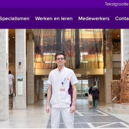
Tekstgrootte
English
Specialismen
Werken en leren
Medewerkers
Conta
Françai
Polski
Türkçe
Arabisc