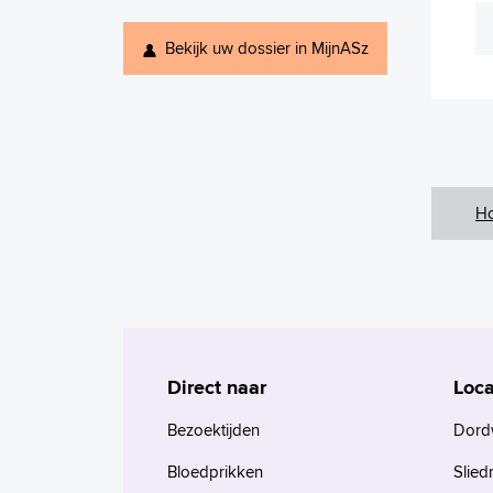
Bekijk uw dossier in MijnASz
H
Direct naar
Loca
Bezoektijden
Dord
Bloedprikken
Slied