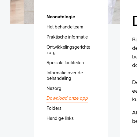
Neonatologie
Het behandelteam
Praktische informatie
B
Ontwikkelingsgerichte
de
zorg
b
Speciale faciliteiten
d
Informatie over de
behandeling
De
Nazorg
e
Download onze app
k
Folders
Al
Handige links
be