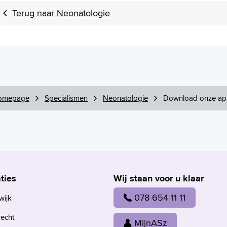
Terug naar Neonatologie
omepage
Specialismen
Neonatologie
Download onze a
ties
Wij staan voor u klaar
078 654 11 11
wijk
recht
MijnASz