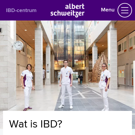
Menu
IBD-centrum
IBD-centrum
Wat is IBD?
IBD-expertise
Klachten bij IBD
Het behandelteam
Diagnose en behandeling
Gezonde leefstijl
IBD Fit®
IBD en chirurgie
IBD en zwangerschap
IBD en werk/studie
IBD en coronavirus
Wat is IBD?
Vaccinaties en reizen
Transitiepolikliniek