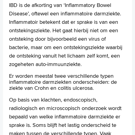
Wetenschappelijk onderzoek
IBD is de afkorting van ‘Inflammatory Bowel
Folders
Disease’, oftewel een inflammatoire darmziekte.
Handige links
Inflammatoir betekent dat er sprake is van een
ontstekingsziekte. Het gaat hierbij niet om een
ontsteking door bijvoorbeeld een virus of
Homepage
bacterie, maar om een ontstekingsziekte waarbij
Praktische informatie
de ontsteking vanuit het lichaam zelf komt, een
Specialismen
zogeheten auto-immuunziekte.
Werken en leren
Er worden meestal twee verschillende typen
Medewerkers
inflammatoire darmziekten onderscheiden: de
Contact
ziekte van Crohn en colitis ulcerosa.
MijnASz
Op basis van klachten, endoscopisch,
radiologisch en microscopisch onderzoek wordt
bepaald van welke inflammatoire darmziekte er
sprake is. Soms blijft het lastig onderscheid te
maken tussen de verschillende typen. Vaak
Verwijzers