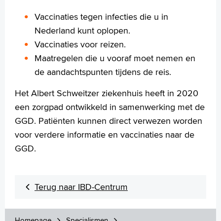
Wetenschappelijk onderzoek
Vaccinaties tegen infecties die u in
Nederland kunt oplopen.
+
Tekstgrootte A
Vaccinaties voor reizen.
Voorleesfunctie
Maatregelen die u vooraf moet nemen en
Language
de aandachtspunten tijdens de reis.
Zoeken
Het Albert Schweitzer ziekenhuis heeft in 2020
English
een zorgpad ontwikkeld in samenwerking met de
Français
GGD. Patiënten kunnen direct verwezen worden
Polski
voor verdere informatie en vaccinaties naar de
Türkçe
GGD.
Arabisch
Terug naar IBD-Centrum
Homepage
Specialismen