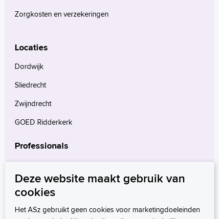
Zorgkosten en verzekeringen
Locaties
Dordwijk
Sliedrecht
Zwijndrecht
GOED Ridderkerk
Professionals
Verwijzers
Deze website maakt gebruik van
Wetenschappelijk onderzoek
cookies
mProve. Verder in zorg.
Het ASz gebruikt geen cookies voor marketingdoeleinden