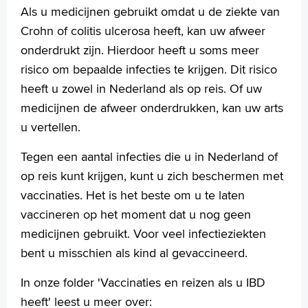
Wetenschappelijk onderzoek
Als u medicijnen gebruikt omdat u de ziekte van
Folders
Crohn of colitis ulcerosa heeft, kan uw afweer
Handige links
onderdrukt zijn. Hierdoor heeft u soms meer
risico om bepaalde infecties te krijgen. Dit risico
heeft u zowel in Nederland als op reis. Of uw
Homepage
medicijnen de afweer onderdrukken, kan uw arts
Praktische informatie
u vertellen.
Specialismen
Werken en leren
Tegen een aantal infecties die u in Nederland of
Medewerkers
op reis kunt krijgen, kunt u zich beschermen met
Contact
vaccinaties. Het is het beste om u te laten
vaccineren op het moment dat u nog geen
MijnASz
medicijnen gebruikt. Voor veel infectieziekten
bent u misschien als kind al gevaccineerd.
In onze folder 'Vaccinaties en reizen als u IBD
heeft' leest u meer over:
Verwijzers