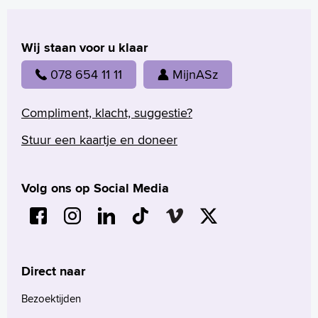
Verwijzers
Wetenschappelijk onderzoek
Wij staan voor u klaar
+
Tekstgrootte A
078 654 11 11
MijnASz
Voorleesfunctie
Language
Compliment, klacht, suggestie?
Zoeken
Stuur een kaartje en doneer
English
Français
Volg ons op Social Media
Polski
Türkçe
Arabisch
Direct naar
Bezoektijden