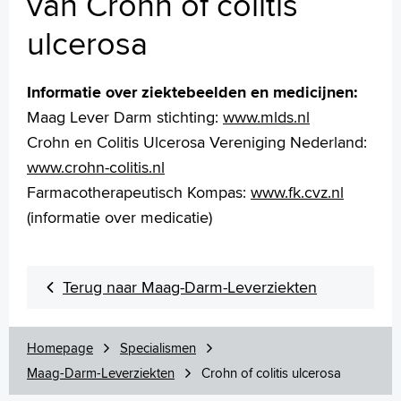
van Crohn of colitis
Wachttijden
ulcerosa
Folders
Handige links
Crohn of colitis ulcerosa
Informatie over ziektebeelden en medicijnen:
Maag Lever Darm stichting:
www.mlds.nl
Crohn en Colitis Ulcerosa Vereniging Nederland:
Homepage
www.crohn-colitis.nl
Praktische informatie
Farmacotherapeutisch Kompas:
www.fk.cvz.nl
Specialismen
(informatie over medicatie)
Werken en leren
Medewerkers
Contact
Terug naar Maag-Darm-Leverziekten
MijnASz
Homepage
Specialismen
Maag-Darm-Leverziekten
Crohn of colitis ulcerosa