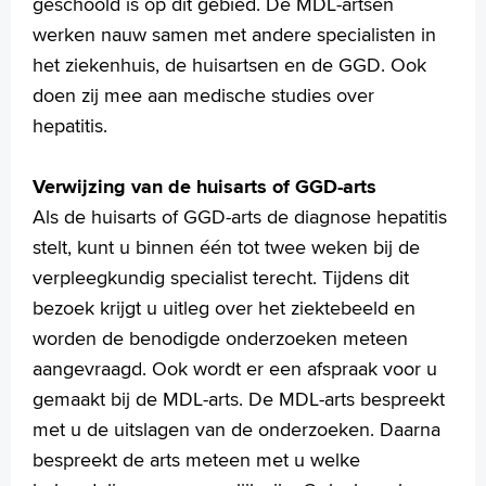
geschoold is op dit gebied. De MDL-artsen
Wetenschappelijk onderzoek
werken nauw samen met andere specialisten in
het ziekenhuis, de huisartsen en de GGD. Ook
+
Tekstgrootte A
doen zij mee aan medische studies over
Voorleesfunctie
hepatitis.
Language
Zoeken
Verwijzing van de huisarts of GGD-arts
English
Als de huisarts of GGD-arts de diagnose hepatitis
Français
stelt, kunt u binnen één tot twee weken bij de
Polski
verpleegkundig specialist terecht. Tijdens dit
Türkçe
bezoek krijgt u uitleg over het ziektebeeld en
Arabisch
worden de benodigde onderzoeken meteen
aangevraagd. Ook wordt er een afspraak voor u
gemaakt bij de MDL-arts. De MDL-arts bespreekt
met u de uitslagen van de onderzoeken. Daarna
bespreekt de arts meteen met u welke