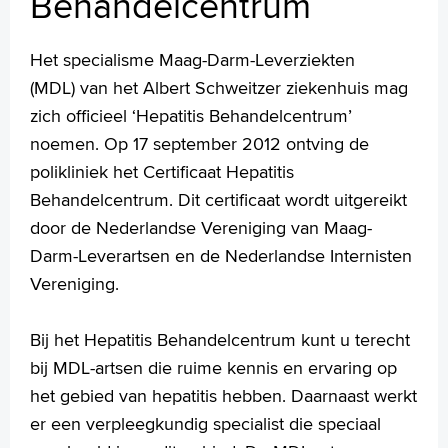
Behandelcentrum
Wachttijden
Folders
Handige links
Het specialisme Maag-Darm-Leverziekten
(MDL) van het Albert Schweitzer ziekenhuis mag
zich officieel ‘Hepatitis Behandelcentrum’
Homepage
noemen. Op 17 september 2012 ontving de
Praktische informatie
polikliniek het Certificaat Hepatitis
Specialismen
Behandelcentrum. Dit certificaat wordt uitgereikt
Werken en leren
door de Nederlandse Vereniging van Maag-
Medewerkers
Darm-Leverartsen en de Nederlandse Internisten
Contact
Vereniging.
MijnASz
Bij het Hepatitis Behandelcentrum kunt u terecht
bij MDL-artsen die ruime kennis en ervaring op
het gebied van hepatitis hebben. Daarnaast werkt
er een verpleegkundig specialist die speciaal
Verwijzers