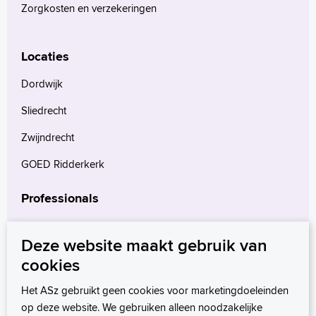
Zorgkosten en verzekeringen
Locaties
Dordwijk
Sliedrecht
Zwijndrecht
GOED Ridderkerk
Professionals
Verwijzers
Deze website maakt gebruik van
Wetenschappelijk onderzoek
cookies
mProve. Verder in zorg.
Het ASz gebruikt geen cookies voor marketingdoeleinden
op deze website. We gebruiken alleen noodzakelijke