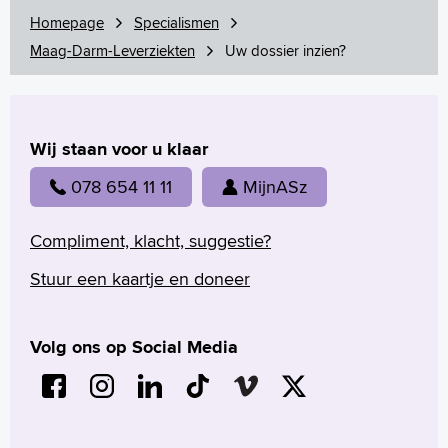
Wetenschappelijk onderzoek
Homepage
Specialismen
Maag-Darm-Leverziekten
Uw dossier inzien?
+
Tekstgrootte A
Voorleesfunctie
Language
Wij staan voor u klaar
Zoeken
078 654 11 11
MijnASz
English
Français
Compliment, klacht, suggestie?
Polski
Stuur een kaartje en doneer
Türkçe
Arabisch
Volg ons op Social Media