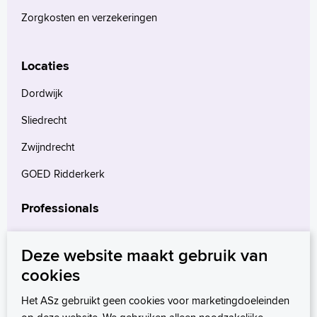
Zorgkosten en verzekeringen
Locaties
Dordwijk
Sliedrecht
Zwijndrecht
GOED Ridderkerk
Professionals
Verwijzers
Deze website maakt gebruik van
Wetenschappelijk onderzoek
cookies
mProve. Verder in zorg.
Het ASz gebruikt geen cookies voor marketingdoeleinden