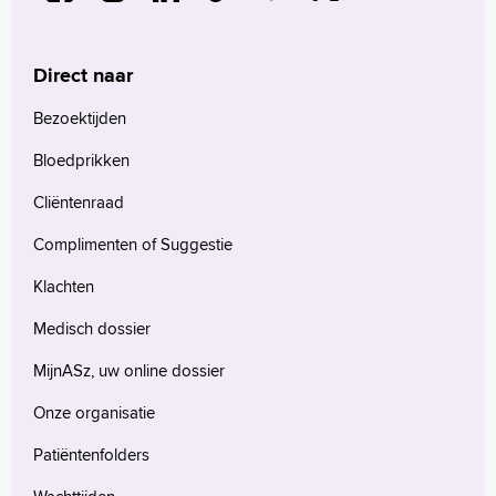
MijnASz
Direct naar
Bezoektijden
Verwijzers
Bloedprikken
Wetenschappelijk onderzoek
Cliëntenraad
+
Tekstgrootte A
Complimenten of Suggestie
Voorleesfunctie
Klachten
Language
Zoeken
Medisch dossier
English
MijnASz, uw online dossier
Français
Onze organisatie
Polski
Patiëntenfolders
Türkçe
Arabisch