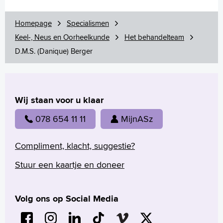
Aandoeningen
Homepage
Specialismen
Onderzoek
Behandelingen
Keel-, Neus en Oorheelkunde
Het behandelteam
Voorlichtingsfilms
D.M.S. (Danique) Berger
Uw dossier inzien?
Wachttijden
Folders
Handige links
Wij staan voor u klaar
078 654 11 11
MijnASz
Homepage
Compliment, klacht, suggestie?
Praktische informatie
Stuur een kaartje en doneer
Specialismen
Werken en leren
Medewerkers
Volg ons op Social Media
Contact