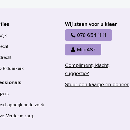
ties
Wij staan voor u klaar
078 654 11 11
wijk
recht
MijnASz
drecht
Compliment, klacht,
 Ridderkerk
suggestie?
essionals
Stuur een kaartje en doneer
jzers
nschappelijk onderzoek
e. Verder in zorg.