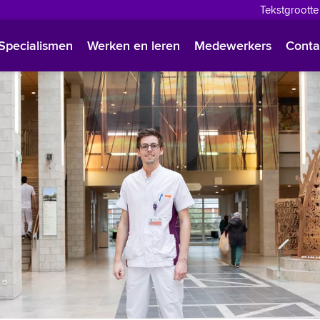
Tekstgrootte
English
Specialismen
Werken en leren
Medewerkers
Conta
Françai
Polski
Türkçe
Arabisc