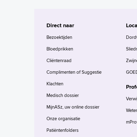
Direct naar
Loca
Bezoektijden
Dord
Bloedprikken
Slied
Cliëntenraad
Zwijn
Complimenten of Suggestie
GOED
Klachten
Prof
Medisch dossier
Verwi
MijnASz, uw online dossier
Wete
Onze organisatie
mProv
Patiëntenfolders