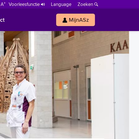
+
 A
Voorleesfunctie
Language
Zoeken
ct
MijnASz
s
h