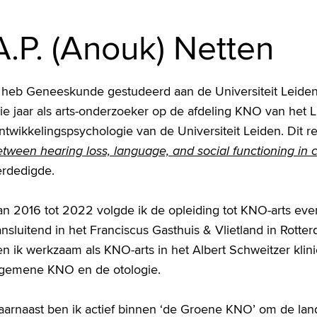
A.P. (Anouk) Netten
k heb Geneeskunde gestudeerd aan de Universiteit Leiden
rie jaar als arts-onderzoeker op de afdeling KNO van het
twikkelingspsychologie van de Universiteit Leiden. Dit re
tween hearing loss, language, and social functioning in 
erdedigde.
an 2016 tot 2022 volgde ik de opleiding tot KNO-arts ev
nsluitend in het Franciscus Gasthuis & Vlietland in Rott
n ik werkzaam als KNO-arts in het Albert Schweitzer klin
lgemene KNO en de otologie.
aarnaast ben ik actief binnen ‘de Groene KNO’ om de lan