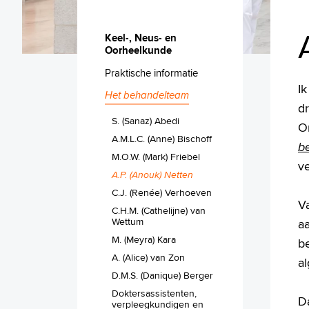
Keel-, Neus- en
Oorheelkunde
Praktische informatie
I
Het behandelteam
d
S. (Sanaz) Abedi
On
A.M.L.C. (Anne) Bischoff
be
M.O.W. (Mark) Friebel
v
A.P. (Anouk) Netten
C.J. (Renée) Verhoeven
V
C.H.M. (Cathelijne) van
Wettum
aa
M. (Meyra) Kara
be
A. (Alice) van Zon
a
D.M.S. (Danique) Berger
Doktersassistenten,
D
verpleegkundigen en