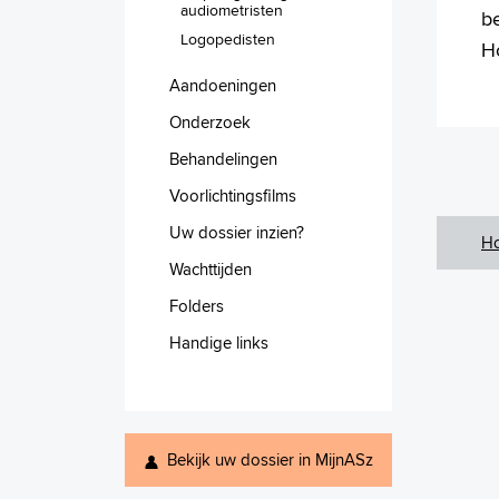
audiometristen
b
Logopedisten
H
Aandoeningen
Onderzoek
Behandelingen
Voorlichtingsfilms
Uw dossier inzien?
H
Wachttijden
Folders
Handige links
Bekijk uw dossier in MijnASz