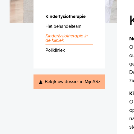
Kinderfysiotherapie
Het behandelteam
Kinderfysiotherapie in
N
de kliniek
O
Polikliniek
o
g
D
z
Bekijk uw dossier in MijnASz
K
O
op
na
s