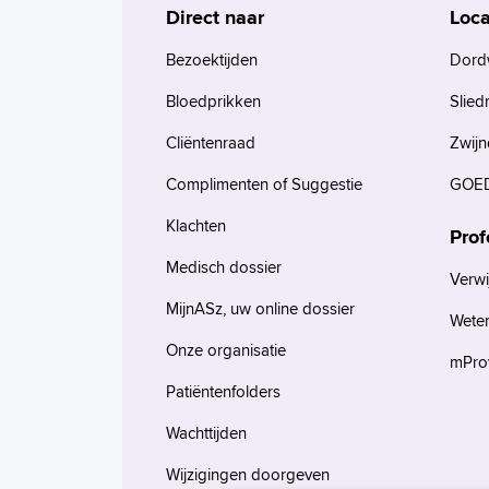
Direct naar
Loca
Bezoektijden
Dord
Bloedprikken
Slied
Cliëntenraad
Zwijn
Complimenten of Suggestie
GOED
Klachten
Prof
Medisch dossier
Verwi
MijnASz, uw online dossier
Wete
Onze organisatie
mProv
Patiëntenfolders
Wachttijden
Wijzigingen doorgeven