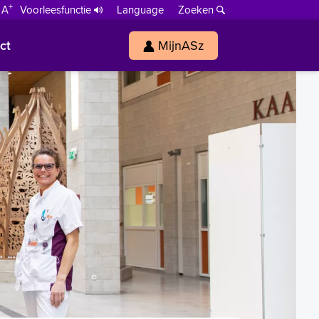
+
 A
Voorleesfunctie
Language
Zoeken
ct
MijnASz
s
h