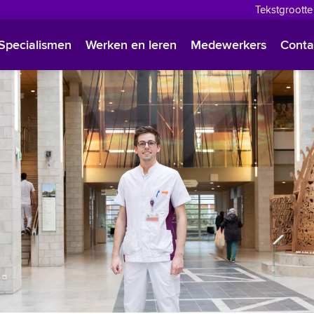
Tekstgrootte
English
Specialismen
Werken en leren
Medewerkers
Conta
Françai
Polski
Türkçe
Arabisc