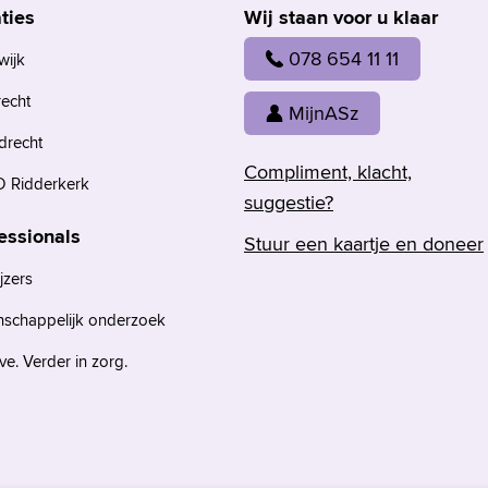
ties
Wij staan voor u klaar
078 654 11 11
wijk
recht
MijnASz
drecht
Compliment, klacht,
 Ridderkerk
suggestie?
essionals
Stuur een kaartje en doneer
jzers
nschappelijk onderzoek
e. Verder in zorg.