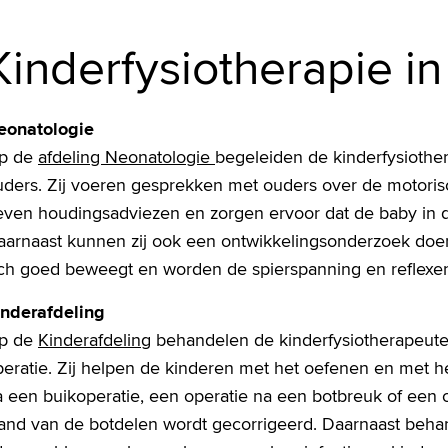
Kinderfysiotherapie in
eonatologie
p de
afdeling Neonatologie
begeleiden de kinderfysioth
uders. Zij voeren gesprekken met ouders over de motorisc
even houdingsadviezen en zorgen ervoor dat de baby in d
aarnaast kunnen zij ook een ontwikkelingsonderzoek doen
ich goed beweegt en worden de spierspanning en reflexe
inderafdeling
p de
Kinderafdeling
behandelen de kinderfysiotherapeute
eratie. Zij helpen de kinderen met het oefenen en met he
 een buikoperatie, een operatie na een botbreuk of een 
tand van de botdelen wordt gecorrigeerd. Daarnaast beha