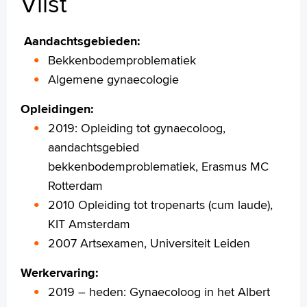
Vlist
Werken en leren
Medewerkers
Aandachtsgebieden:
Contact
Bekkenbodemproblematiek
MijnASz
Algemene gynaecologie
Opleidingen:
2019: Opleiding tot gynaecoloog,
aandachtsgebied
Verwijzers
bekkenbodemproblematiek, Erasmus MC
Wetenschappelijk onderzoek
Rotterdam
2010 Opleiding tot tropenarts (cum laude),
+
Tekstgrootte A
KIT Amsterdam
Voorleesfunctie
2007 Artsexamen, Universiteit Leiden
Language
Zoeken
Werkervaring:
2019 – heden: Gynaecoloog in het Albert
English