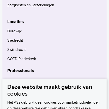
Zorgkosten en verzekeringen
Locaties
Dordwijk
Sliedrecht
Zwijndrecht
GOED Ridderkerk
Professionals
Verwijzers
Deze website maakt gebruik van
Wetenschappelijk onderzoek
cookies
mProve. Verder in zorg.
Het ASz gebruikt geen cookies voor marketingdoeleinden
op deze website. We gebruiken alleen noodzakelijke