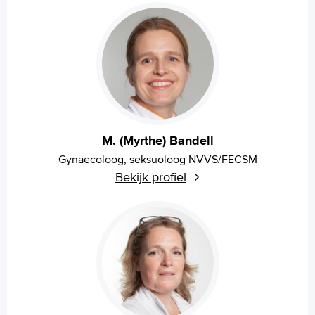
Werken en leren
Medewerkers
Contact
MijnASz
M. (Myrthe) Bandell
Gynaecoloog, seksuoloog NVVS/FECSM
Verwijzers
Bekijk profiel
Wetenschappelijk onderzoek
+
Tekstgrootte A
Voorleesfunctie
Language
Zoeken
English