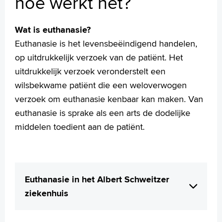
hoe werkt het?
Medewerkers
Contact
Wat is euthanasie?
MijnASz
Euthanasie is het levensbeëindigend handelen,
op uitdrukkelijk verzoek van de patiënt. Het
uitdrukkelijk verzoek veronderstelt een
wilsbekwame patiënt die een weloverwogen
verzoek om euthanasie kenbaar kan maken. Van
Verwijzers
euthanasie is sprake als een arts de dodelijke
Wetenschappelijk onderzoek
middelen toedient aan de patiënt.
+
Tekstgrootte A
Voorleesfunctie
Language
Euthanasie in het Albert Schweitzer
Zoeken
ziekenhuis
English
Français
In het Albert Schweitzer ziekenhuis staat de