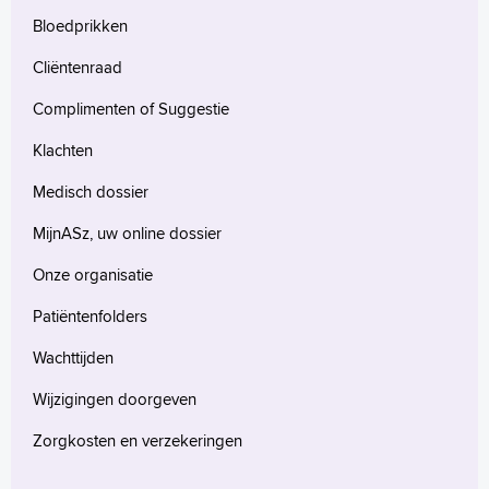
de procedure van aanvraag tot uitvoering
gekomen dat er voor de situatie waarin
Bloedprikken
wordt gevolgd, vraagt tijd, rust en aandacht.
deze patiënt zich bevond geen
Cliëntenraad
redelijke andere oplossing was;
Complimenten of Suggestie
Ten minste één andere, onafhankelijke
arts heeft geraadpleegd, die de patiënt
Klachten
heeft gezien en schriftelijk zijn oordeel
Medisch dossier
heeft gegeven over de
MijnASz, uw online dossier
zorgvuldigheidseisen.
Onze organisatie
Patiëntenfolders
Wachttijden
Wijzigingen doorgeven
Zorgkosten en verzekeringen