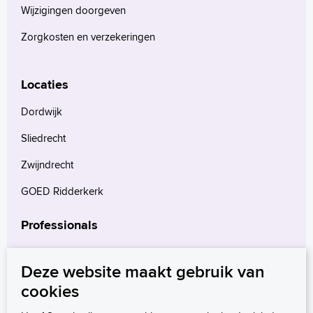
Wijzigingen doorgeven
Zorgkosten en verzekeringen
Locaties
Dordwijk
Sliedrecht
Zwijndrecht
GOED Ridderkerk
Professionals
Verwijzers
Deze website maakt gebruik van
Wetenschappelijk onderzoek
cookies
mProve. Verder in zorg.