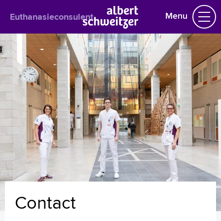
Menu
Euthanasieconsulent
Euthanasieconsulent
Het Euthanasie consulent behandelteam
Wat is euthanasie en hoe werkt het?
Veelgestelde vragen
Contact
Links
Folders en formulieren
Homepage
Praktische informatie
Contact
Specialismen
Werken en leren