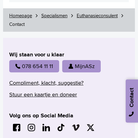
Polski
Türkçe
Homepage
Specialismen
Euthanasieconsulent
Arabisch
Contact
Wij staan voor u klaar
078 654 11 11
MijnASz
Compliment, klacht, suggestie?
Contact
Stuur een kaartje en doneer
Volg ons op Social Media